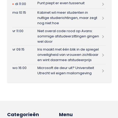
Punt piept er even tussenuit
di 11:00
ma 10:15
Kabinet wil meer studenten in
nuttige studierichtingen, maar zegt
nog niet hoe
vr 11:00
Niet overal code rood op Avans:
sommige afstudeerzittingen gingen
wel door
vr 09:15
Iris maakt met één blik in de spiegel
onveiligheid van vrouwen zichtbaar
en wint daarmee afstudeerprijs
wo 16:00
Microsoft de deur uit? Universiteit
Utrecht wil eigen mailomgeving
Categorieën
Menu