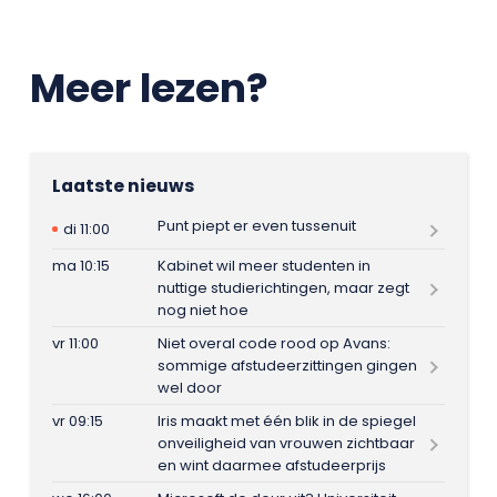
Meer lezen?
Laatste nieuws
Punt piept er even tussenuit
di 11:00
ma 10:15
Kabinet wil meer studenten in
nuttige studierichtingen, maar zegt
nog niet hoe
vr 11:00
Niet overal code rood op Avans:
sommige afstudeerzittingen gingen
wel door
vr 09:15
Iris maakt met één blik in de spiegel
onveiligheid van vrouwen zichtbaar
en wint daarmee afstudeerprijs