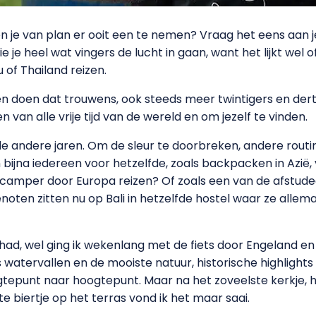
en je van plan er ooit een te nemen? Vraag het eens aan j
zie je heel wat vingers de lucht in gaan, want het lijkt wel
of Thailand reizen.
en doen dat trouwens, ook steeds meer twintigers en derti
 van alle vrije tijd van de wereld en om jezelf te vinden.
 de andere jaren. Om de sleur te doorbreken, andere rout
 bijna iedereen voor hetzelfde, zoals backpacken in Azië, 
e camper door Europa reizen? Of zoals een van de afstude
genoten zitten nu op Bali in hetzelfde hostel waar ze allem
ehad, wel ging ik wekenlang met de fiets door Engeland 
watervallen en de mooiste natuur, historische highlight
tepunt naar hoogtepunt. Maar na het zoveelste kerkje, 
e biertje op het terras vond ik het maar saai.