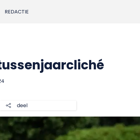
REDACTIE
tussenjaarcliché
24
deel