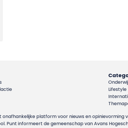
Catego
s
Onderwij
dactie
Lifestyle
Internat
Themapa
et onafhankelijke platform voor nieuws en opinievormin
ool. Punt informeert de gemeenschap van Avans Hogesch