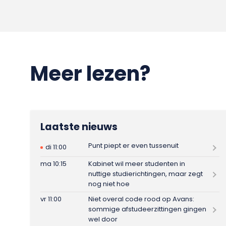
Meer lezen?
Laatste nieuws
Punt piept er even tussenuit
di 11:00
ma 10:15
Kabinet wil meer studenten in
nuttige studierichtingen, maar zegt
nog niet hoe
vr 11:00
Niet overal code rood op Avans:
sommige afstudeerzittingen gingen
wel door