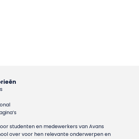
rieën
s
ional
gina’s
g voor studenten en medewerkers van Avans
ool over voor hen relevante onderwerpen en