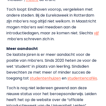
Toch loopt Eindhoven voorop, vergeleken met
andere steden. Bij de Eurekaweek in Rotterdam
zijn mbo’ers nog altijd niet welkom. In Maastricht
mogen mbo’ers wel meedoen aan de
introductiedagen, maar ze komen niet. Slechts
vijf
mbo’ers schreven zich in.
Meer aandacht
De laatste jaren is er meer aandacht voor de
positie van mbo’ers. Sinds 2020 heten ze voor de
wet ‘student’ in plaats van leerling. Sindsdien
bevechten ze met meer of minder succes de
toegang tot
studentenhuizen
en
studentencafés
.
Toch is nog niet iedereen gewend aan deze
nieuwe status voor het beroepsonderwijs. Leiden
heeft het op de website over de “officiële
introductieweek van de Universiteit Leiden”,