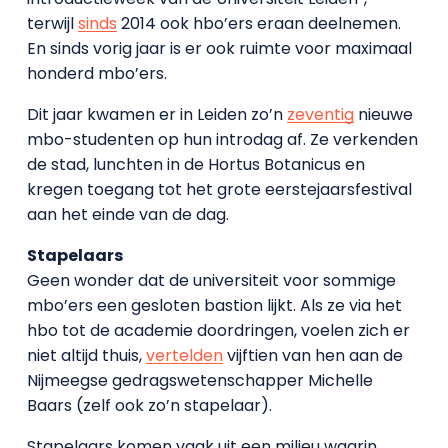
terwijl
sinds
2014 ook hbo’ers eraan deelnemen.
En sinds vorig jaar is er ook ruimte voor maximaal
honderd mbo’ers.
Dit jaar kwamen er in Leiden zo’n
zeventig
nieuwe
mbo-studenten op hun introdag af. Ze verkenden
de stad, lunchten in de Hortus Botanicus en
kregen toegang tot het grote eerstejaarsfestival
aan het einde van de dag.
Stapelaars
Geen wonder dat de universiteit voor sommige
mbo’ers een gesloten bastion lijkt. Als ze via het
hbo tot de academie doordringen, voelen zich er
niet altijd thuis,
vertelden
vijftien van hen aan de
Nijmeegse gedragswetenschapper Michelle
Baars (zelf ook zo’n stapelaar).
Stapelaars komen vaak uit een milieu waarin