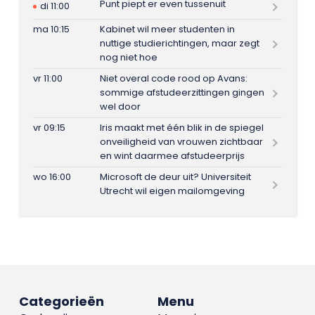
Punt piept er even tussenuit
di 11:00
ma 10:15
Kabinet wil meer studenten in
nuttige studierichtingen, maar zegt
nog niet hoe
vr 11:00
Niet overal code rood op Avans:
sommige afstudeerzittingen gingen
wel door
vr 09:15
Iris maakt met één blik in de spiegel
onveiligheid van vrouwen zichtbaar
en wint daarmee afstudeerprijs
wo 16:00
Microsoft de deur uit? Universiteit
Utrecht wil eigen mailomgeving
Categorieën
Menu