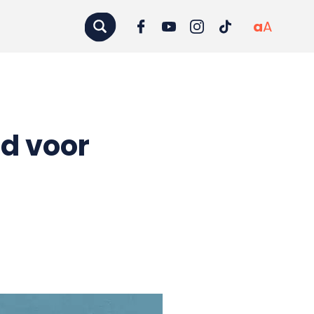
a
A
d voor