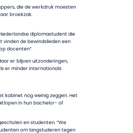
happers, die de werkdruk moesten
naar broekzak.
e Nederlandse diplomastudent die
t vinden de bewindslieden een
 op docenten”.
ar er blijven uitzonderingen,
ls er minder internationals
t kabinet nog weinig zeggen. Het
itlopen in hun bachelor- of
hogescholen en studenten. “We
 studenten om langstuderen tegen