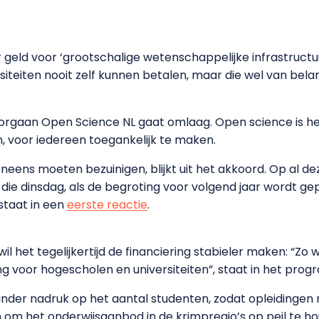
r geld voor ‘grootschalige wetenschappelijke infrastructuu
versiteiten nooit zelf kunnen betalen, maar die wel van bel
eorgaan Open Science NL gaat omlaag. Open science is h
n, voor iedereen toegankelijk te maken.
eens moeten bezuinigen, blijkt uit het akkoord. Op al d
ie dinsdag, als de begroting voor volgend jaar wordt gep
 staat in een
eerste reactie
.
t, wil het tegelijkertijd de financiering stabieler maken: 
g voor hogescholen en universiteiten”, staat in het pro
minder nadruk op het aantal studenten, zodat opleidingen
n om het onderwijsaanbod in de krimpregio’s op peil te h