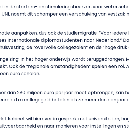
net in de starters- en stimuleringsbeurzen voor wetensc
ng UNL noemt dit schamper een verschuiving van vestzak 
ratie aanpakken, dus ook de studiemigratie: “Voor ieder
zes internationale diplomastudenten naar Nederland.” Da
svesting, de “overvolle collegezalen” en de “hoge druk
gelsing’ in het hoger onderwijs wordt teruggedrongen. Ma
iek”. Ook de “regionale omstandigheden” spelen een rol. A
ljoen euro schelen.
er dan 280 miljoen euro per jaar moet opbrengen, kan he
euro extra collegegeld betalen als ze meer dan een jaar u
Het kabinet wil hierover in gesprek met universiteiten, 
de uitvoerbaarheid en naar manieren voor instellingen en