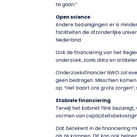
te gaan.”
Open science
Andere bezuinigingen: er is minde
faciliteiten die afzonderlijke uni
Nederland.
Ook de financiering van het Regi
onderzoek, zoals data en artikele
Onderzoeksfinancier NWO zal even
geen bedragen. Misschien komen d
op. “Het baart ons grote zorgen”,
Stabiele financiering
Terwijl het kabinet flink bezuinig
vormen van capaciteitsbekostigin
Dat betekent in de financiering 
als ze krimpen. Dit kan ook helpe