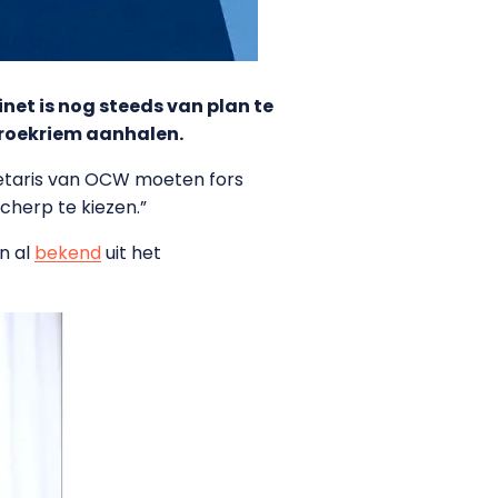
et is nog steeds van plan te
roekriem aanhalen.
retaris van OCW moeten fors
scherp te kiezen.”
n al
bekend
uit het