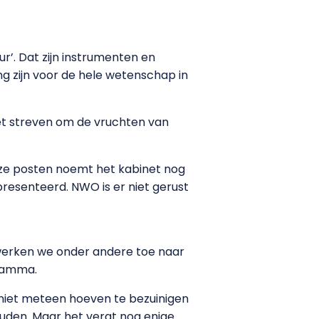
r’. Dat zijn instrumenten en
ang zijn voor de hele wetenschap in
et streven om de vruchten van
eze posten noemt het kabinet nog
resenteerd. NWO is er niet gerust
“Zo werken we onder andere toe naar
gramma.
 niet meteen hoeven te bezuinigen
ouden. Maar het vergt nog enige