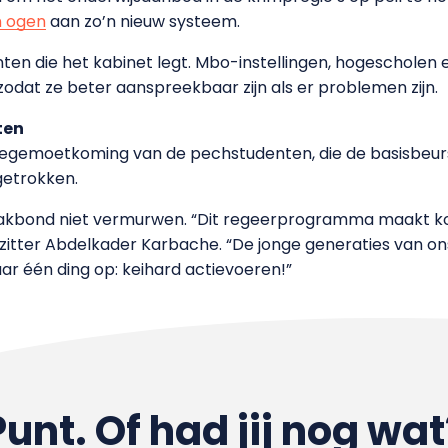
n ogen
aan zo’n nieuw systeem.
nten die het kabinet legt. Mbo-instellingen, hogescholen e
, zodat ze beter aanspreekbaar zijn als er problemen zijn.
ten
 tegemoetkoming van de pechstudenten, die de basisbeurs 
getrokken.
vakbond niet vermurwen. “Dit regeerprogramma maakt k
rzitter Abdelkader Karbache. “De jonge generaties van on
aar één ding op: keihard actievoeren!”
Punt. Of had jij nog wat