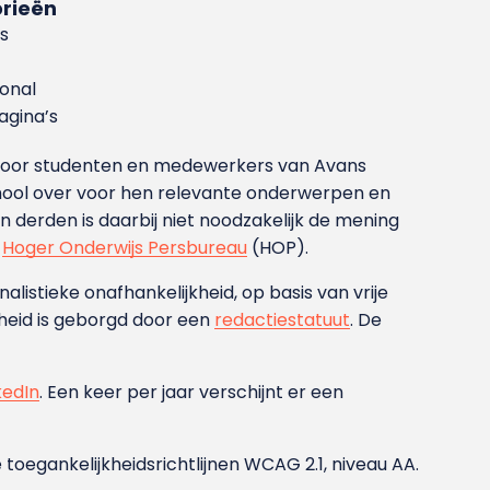
rieën
s
ional
gina’s
g voor studenten en medewerkers van Avans
ool over voor hen relevante onderwerpen en
derden is daarbij niet noodzakelijk de mening
t
Hoger Onderwijs Persbureau
(HOP).
nalistieke onafhankelijkheid, op basis van vrije
heid is geborgd door een
redactiestatuut
. De
kedIn
. Een keer per jaar verschijnt er een
 toegankelijkheidsrichtlijnen WCAG 2.1, niveau AA.