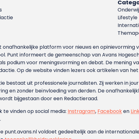
Catego
s
Onderwij
dactie
Lifestyle
Internat
Themapa
et onafhankelijke platform voor nieuws en opinievormin
ool. Punt informeert de gemeenschap van Avans Hogesch
als podium voor meningsvorming en debat. De mening van 
dactie. Op de website vinden lezers ook artikelen van he
e bestaat uit professionele journalisten. Zij werken in jour
ing en zonder beïnvloeding van derden. De onafhankelijk
wordt bijgestaan door een Redactieraad.
ok te vinden op social media:
Instragram
,
Facebook
en
Lin
.
e punt.avans.nl voldoet gedeeltelijk aan de internationale