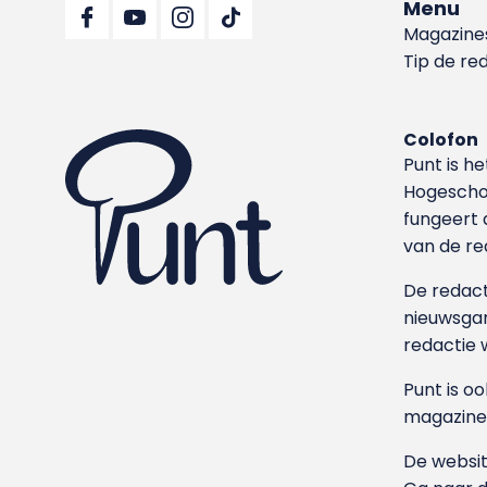
Menu
Magazine
Tip de re
Colofon
Punt is h
Hoge­sch
fungeert 
van de re
De redacti
nieuwsgar
redactie 
Punt is o
magazine
De websit