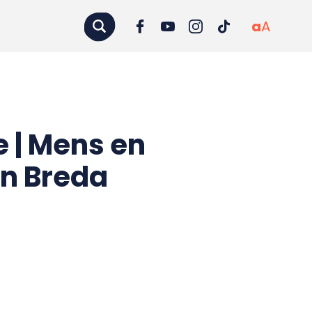
a
A
 | Mens en
an Breda