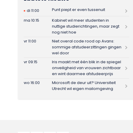
Punt piept er even tussenuit
di 11:00
ma 10:15
Kabinet wil meer studenten in
nuttige studierichtingen, maar zegt
nog niet hoe
vr 11:00
Niet overal code rood op Avans:
sommige afstudeerzittingen gingen
wel door
vr 09:15
Iris maakt met één blik in de spiegel
onveiligheid van vrouwen zichtbaar
en wint daarmee afstudeerprijs
wo 16:00
Microsoft de deur uit? Universiteit
Utrecht wil eigen mailomgeving