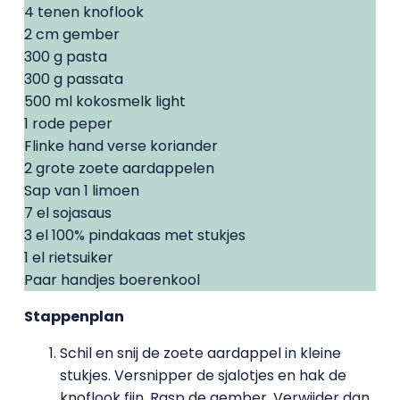
4 tenen knoflook
2 cm gember
300 g pasta
300 g passata
500 ml kokosmelk light
1 rode peper
Flinke hand verse koriander
2 grote zoete aardappelen
Sap van 1 limoen
7 el sojasaus
3 el 100% pindakaas met stukjes
1 el rietsuiker
Paar handjes boerenkool
Stappenplan
Schil en snij de zoete aardappel in kleine
stukjes. Versnipper de sjalotjes en hak de
knoflook fijn. Rasp de gember. Verwijder dan