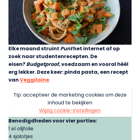
Elke maand struint
Punt
het internet af op
zoek naar studentenrecepten. De
eisen?
Budgetproof
, voedzaam en vooral héél
erg lekker. Deze keer: pinda pasta, een recept
van
Veggilaine
.
Tip: accepteer de marketing cookies om deze
inhoud te bekijken
Wijzig cookie-instellingen
Benodigdheden voor vier porties:
1 el olijfolie
4 sjalotjes