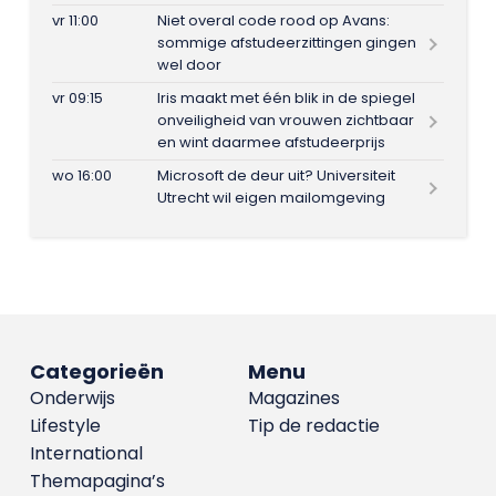
vr 11:00
Niet overal code rood op Avans:
sommige afstudeerzittingen gingen
wel door
vr 09:15
Iris maakt met één blik in de spiegel
onveiligheid van vrouwen zichtbaar
en wint daarmee afstudeerprijs
wo 16:00
Microsoft de deur uit? Universiteit
Utrecht wil eigen mailomgeving
Categorieën
Menu
Onderwijs
Magazines
Lifestyle
Tip de redactie
International
Themapagina’s