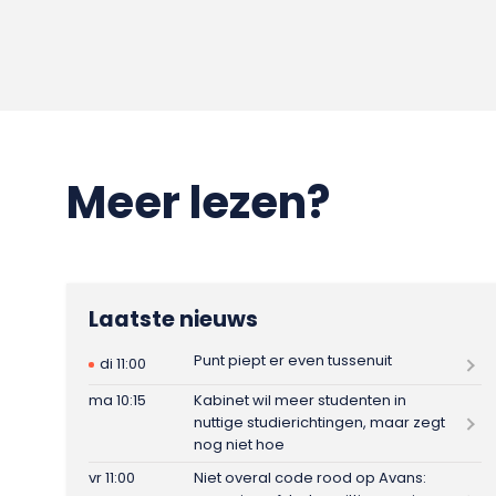
Meer lezen?
Laatste nieuws
Punt piept er even tussenuit
di 11:00
ma 10:15
Kabinet wil meer studenten in
nuttige studierichtingen, maar zegt
nog niet hoe
vr 11:00
Niet overal code rood op Avans: