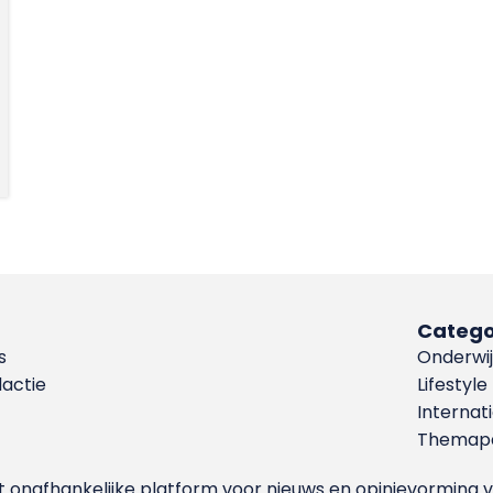
Catego
s
Onderwij
dactie
Lifestyle
Internat
Themapa
et onafhankelijke platform voor nieuws en opinievormin