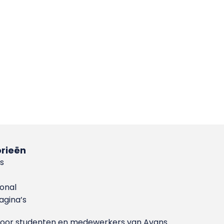
rieën
s
ional
gina’s
g voor studenten en medewerkers van Avans