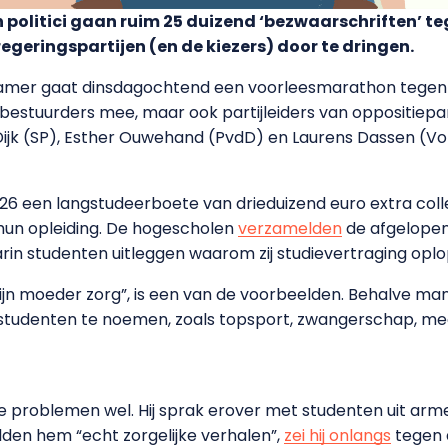
 politici gaan ruim 25 duizend ‘bezwaarschriften’ t
regeringspartijen (en de kiezers) door te dringen.
amer gaat dinsdagochtend een voorleesmarathon tegen d
estuurders mee, maar ook partijleiders van oppositiepart
k (SP), Esther Ouwehand (PvdD) en Laurens Dassen (Vol
26 een langstudeerboete van drieduizend euro extra col
 hun opleiding. De hogescholen
verzamelden
de afgelopen
rin studenten uitleggen waarom zij studievertraging oplo
ijn moeder zorg”, is een van de voorbeelden. Behalve man
 studenten te noemen, zoals topsport, zwangerschap, 
e problemen wel. Hij sprak erover met studenten uit arm
elden hem “echt zorgelijke verhalen”,
zei hij onlangs
tegen 