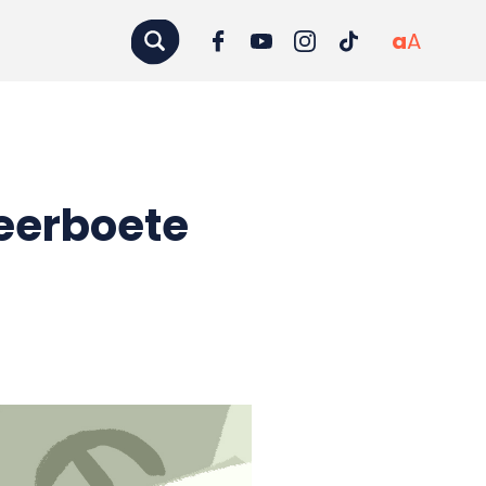
a
A
eerboete