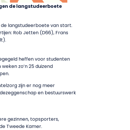
egen de langstudeerboete
e langstudeerboete van start.
ijen: Rob Jetten (D66), Frans
t).
legegeld heffen voor studenten
 weken zo’n 25 duizend
pen.
telzorg zijn er nog meer
medezeggenschap en bestuurswerk
ere gezinnen, topsporters,
de Tweede Kamer.