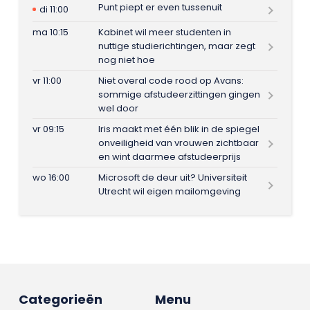
Punt piept er even tussenuit
di 11:00
ma 10:15
Kabinet wil meer studenten in
nuttige studierichtingen, maar zegt
nog niet hoe
vr 11:00
Niet overal code rood op Avans:
sommige afstudeerzittingen gingen
wel door
vr 09:15
Iris maakt met één blik in de spiegel
onveiligheid van vrouwen zichtbaar
en wint daarmee afstudeerprijs
wo 16:00
Microsoft de deur uit? Universiteit
Utrecht wil eigen mailomgeving
Categorieën
Menu