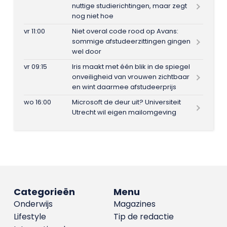
nuttige studierichtingen, maar zegt
nog niet hoe
vr 11:00
Niet overal code rood op Avans:
sommige afstudeerzittingen gingen
wel door
vr 09:15
Iris maakt met één blik in de spiegel
onveiligheid van vrouwen zichtbaar
en wint daarmee afstudeerprijs
wo 16:00
Microsoft de deur uit? Universiteit
Utrecht wil eigen mailomgeving
Categorieën
Menu
Onderwijs
Magazines
Lifestyle
Tip de redactie