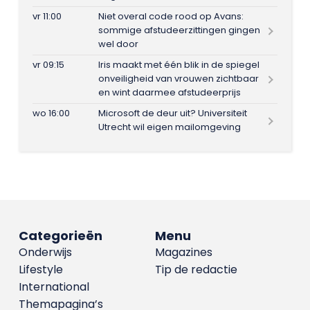
vr 11:00
Niet overal code rood op Avans:
sommige afstudeerzittingen gingen
wel door
vr 09:15
Iris maakt met één blik in de spiegel
onveiligheid van vrouwen zichtbaar
en wint daarmee afstudeerprijs
wo 16:00
Microsoft de deur uit? Universiteit
Utrecht wil eigen mailomgeving
Categorieën
Menu
Onderwijs
Magazines
Lifestyle
Tip de redactie
International
Themapagina’s