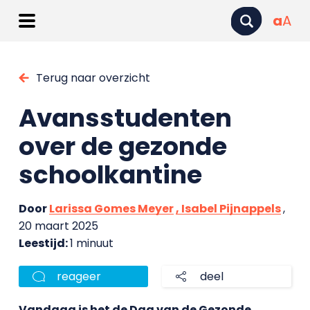
a
A
Terug naar overzicht
Avansstudenten
over de gezonde
schoolkantine
Door
Larissa Gomes Meyer
, Isabel Pijnappels
,
20 maart 2025
Leestijd:
1 minuut
reageer
deel
Vandaag is het de Dag van de Gezonde