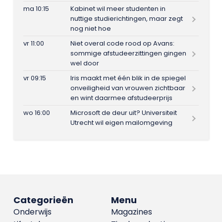
ma 10:15
Kabinet wil meer studenten in
nuttige studierichtingen, maar zegt
nog niet hoe
vr 11:00
Niet overal code rood op Avans:
sommige afstudeerzittingen gingen
wel door
vr 09:15
Iris maakt met één blik in de spiegel
onveiligheid van vrouwen zichtbaar
en wint daarmee afstudeerprijs
wo 16:00
Microsoft de deur uit? Universiteit
Utrecht wil eigen mailomgeving
Categorieën
Menu
Onderwijs
Magazines