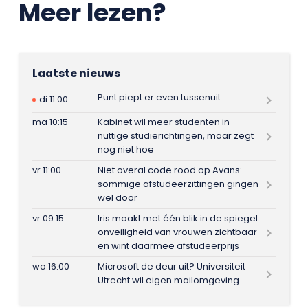
Meer lezen?
Laatste nieuws
Punt piept er even tussenuit
di 11:00
ma 10:15
Kabinet wil meer studenten in
nuttige studierichtingen, maar zegt
nog niet hoe
vr 11:00
Niet overal code rood op Avans:
sommige afstudeerzittingen gingen
wel door
vr 09:15
Iris maakt met één blik in de spiegel
onveiligheid van vrouwen zichtbaar
en wint daarmee afstudeerprijs
wo 16:00
Microsoft de deur uit? Universiteit
Utrecht wil eigen mailomgeving