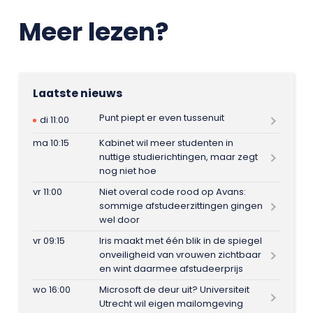
Meer lezen?
Laatste nieuws
Punt piept er even tussenuit
di 11:00
ma 10:15
Kabinet wil meer studenten in
nuttige studierichtingen, maar zegt
nog niet hoe
vr 11:00
Niet overal code rood op Avans:
sommige afstudeerzittingen gingen
wel door
vr 09:15
Iris maakt met één blik in de spiegel
onveiligheid van vrouwen zichtbaar
en wint daarmee afstudeerprijs
wo 16:00
Microsoft de deur uit? Universiteit
Utrecht wil eigen mailomgeving