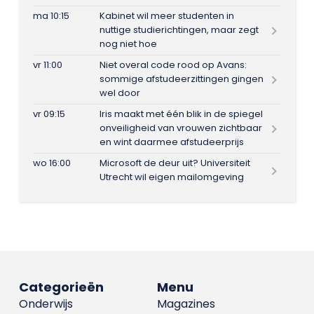
ma 10:15
Kabinet wil meer studenten in
nuttige studierichtingen, maar zegt
nog niet hoe
vr 11:00
Niet overal code rood op Avans:
sommige afstudeerzittingen gingen
wel door
vr 09:15
Iris maakt met één blik in de spiegel
onveiligheid van vrouwen zichtbaar
en wint daarmee afstudeerprijs
wo 16:00
Microsoft de deur uit? Universiteit
Utrecht wil eigen mailomgeving
Categorieën
Menu
Onderwijs
Magazines