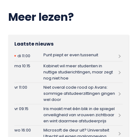
Meer lezen?
Laatste nieuws
Punt piept er even tussenuit
di 11:00
ma 10:15
Kabinet wil meer studenten in
nuttige studierichtingen, maar zegt
nog niet hoe
vr 11:00
Niet overal code rood op Avans:
sommige afstudeerzittingen gingen
wel door
vr 09:15
Iris maakt met één blik in de spiegel
onveiligheid van vrouwen zichtbaar
en wint daarmee afstudeerprijs
wo 16:00
Microsoft de deur uit? Universiteit
Utrecht wil eigen mailomgeving