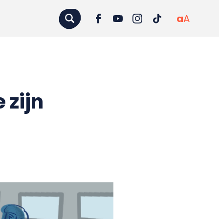
a
A
 zijn