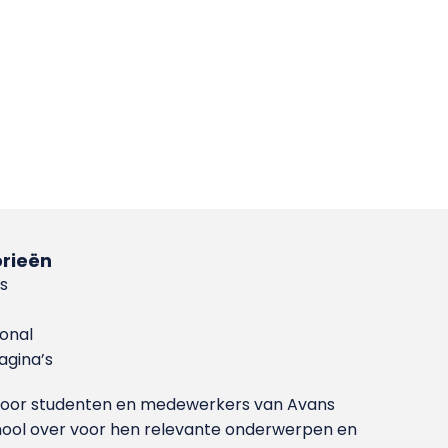
rieën
s
ional
gina’s
g voor studenten en medewerkers van Avans
ool over voor hen relevante onderwerpen en