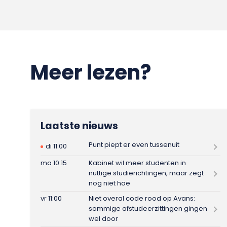
Meer lezen?
Laatste nieuws
Punt piept er even tussenuit
di 11:00
ma 10:15
Kabinet wil meer studenten in
nuttige studierichtingen, maar zegt
nog niet hoe
vr 11:00
Niet overal code rood op Avans:
sommige afstudeerzittingen gingen
wel door