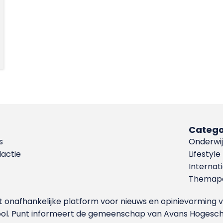
Catego
s
Onderwij
dactie
Lifestyle
Internat
Themapa
et onafhankelijke platform voor nieuws en opinievormin
ool. Punt informeert de gemeenschap van Avans Hogesch