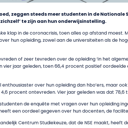
 goed, zeggen steeds meer studenten in de Nationale
zichzelf’ te zijn aan hun onderwijsinstelling.
ke klap in de coronacrisis, toen alles op afstand moest. 
over hun opleiding, zowel aan de universiteiten als de ho
evreden of zeer tevreden over de opleiding ‘in het algemee
dan vier jaar geleden, toen 66,4 procent positief oordeeld
 al enthousiaster over hun opleiding dan hbo’ers, maar ook 
 4,6 procent ontevreden. Vier jaar geleden was dat 78,6 
 studenten de enquête met vragen over hun opleiding inge
heeft een oordeel gegeven over hun docenten, de facilite
andelijk Centrum Studiekeuze, dat de NSE maakt, heeft d