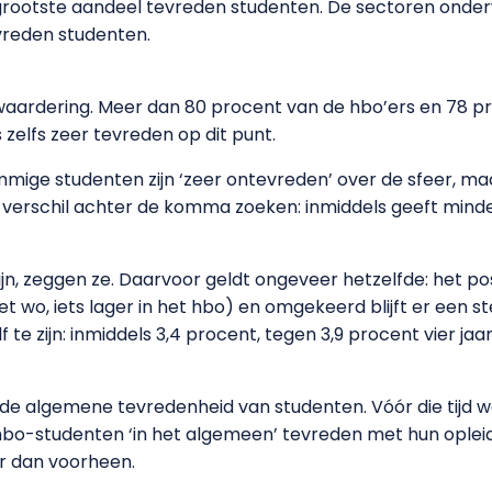
rootste aandeel tevreden studenten. De sectoren onder
vreden studenten.
e waardering. Meer dan 80 procent van de hbo’ers en 78 p
s zelfs zeer tevreden op dit punt.
mige studenten zijn ‘zeer ontevreden’ over de sfeer, ma
t verschil achter de komma zoeken: inmiddels geeft mind
zijn, zeggen ze. Daarvoor geldt ongeveer hetzelfde: het p
et wo, iets lager in het hbo) en omgekeerd blijft er een s
f te zijn: inmiddels 3,4 procent, tegen 3,9 procent vier jaa
n de algemene tevredenheid van studenten. Vóór die tijd
bo-studenten ‘in het algemeen’ tevreden met hun opleidin
er dan voorheen.