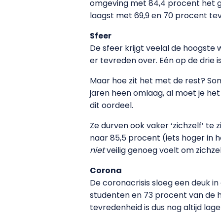
omgeving met 84,4 procent het g
laagst met 69,9 en 70 procent te
Sfeer
De sfeer krijgt veelal de hoogst
er tevreden over. Eén op de drie i
Maar hoe zit het met de rest? Som
jaren heen omlaag, al moet je he
dit oordeel.
Ze durven ook vaker ‘zichzelf’ te 
naar 85,5 procent (iets hoger in h
niet
veilig genoeg voelt om zichzel
Corona
De coronacrisis sloeg een deuk i
studenten en 73 procent van de h
tevredenheid is dus nog altijd lag