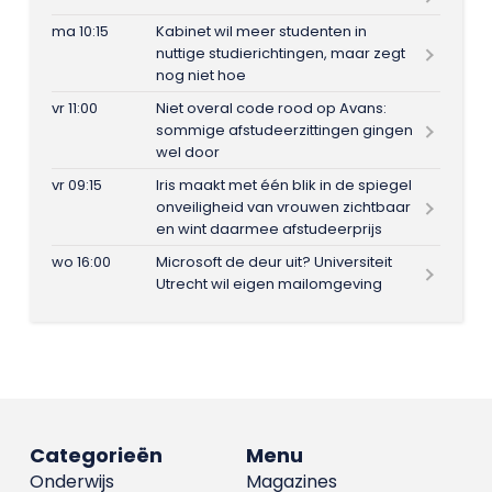
ma 10:15
Kabinet wil meer studenten in
nuttige studierichtingen, maar zegt
nog niet hoe
vr 11:00
Niet overal code rood op Avans:
sommige afstudeerzittingen gingen
wel door
vr 09:15
Iris maakt met één blik in de spiegel
onveiligheid van vrouwen zichtbaar
en wint daarmee afstudeerprijs
wo 16:00
Microsoft de deur uit? Universiteit
Utrecht wil eigen mailomgeving
Categorieën
Menu
Onderwijs
Magazines