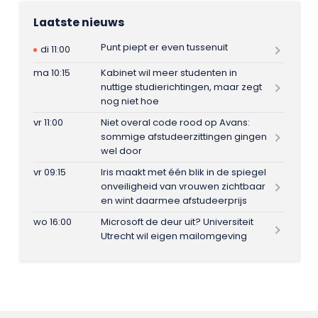
Laatste nieuws
Punt piept er even tussenuit
di 11:00
ma 10:15
Kabinet wil meer studenten in
nuttige studierichtingen, maar zegt
nog niet hoe
vr 11:00
Niet overal code rood op Avans:
sommige afstudeerzittingen gingen
wel door
vr 09:15
Iris maakt met één blik in de spiegel
onveiligheid van vrouwen zichtbaar
en wint daarmee afstudeerprijs
wo 16:00
Microsoft de deur uit? Universiteit
Utrecht wil eigen mailomgeving