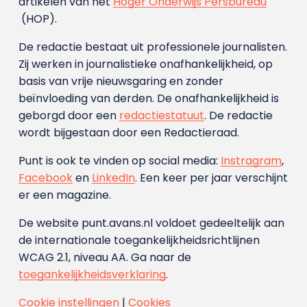
artikelen van het
Hoger Onderwijs Persbureau
(HOP).
De redactie bestaat uit professionele journalisten.
Zij werken in journalistieke onafhankelijkheid, op
basis van vrije nieuwsgaring en zonder
beïnvloeding van derden. De onafhankelijkheid is
geborgd door een
redactiestatuut
. De redactie
wordt bijgestaan door een Redactieraad.
Punt is ook te vinden op social media:
Instragram
,
Facebook
en
LinkedIn
. Een keer per jaar verschijnt
er een magazine.
De website punt.avans.nl voldoet gedeeltelijk aan
de internationale toegankelijkheidsrichtlijnen
WCAG 2.1, niveau AA. Ga naar de
toegankelijkheidsverklaring
.
Cookie instellingen
|
Cookies