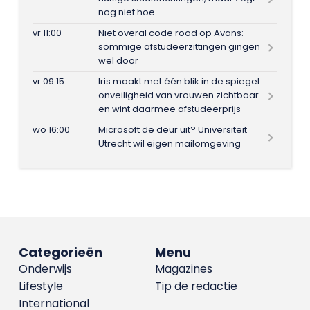
nog niet hoe
vr 11:00
Niet overal code rood op Avans:
sommige afstudeerzittingen gingen
wel door
vr 09:15
Iris maakt met één blik in de spiegel
onveiligheid van vrouwen zichtbaar
en wint daarmee afstudeerprijs
wo 16:00
Microsoft de deur uit? Universiteit
Utrecht wil eigen mailomgeving
Categorieën
Menu
Onderwijs
Magazines
Lifestyle
Tip de redactie
International