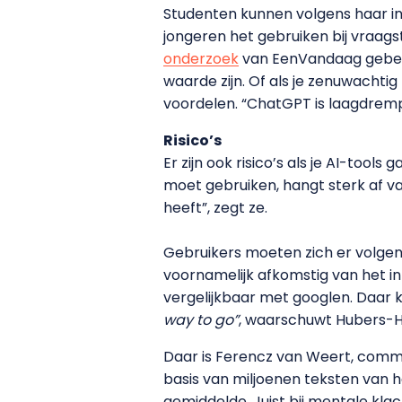
Studenten kunnen volgens haar in
jongeren het gebruiken bij vraag
onderzoek
van EenVandaag gebeurt
waarde zijn. Of als je zenuwacht
voordelen. “ChatGPT is laagdrempel
Risico’s
Er zijn ook risico’s als je AI-too
moet gebruiken, hangt sterk af v
heeft”, zegt ze.
Gebruikers moeten zich er volge
voornamelijk afkomstig van het in
vergelijkbaar met googlen. Daar kri
way to go”
, waarschuwt Hubers-Ha
Daar is Ferencz van Weert, commu
basis van miljoenen teksten van h
gemiddelde. Juist bij mentale klach