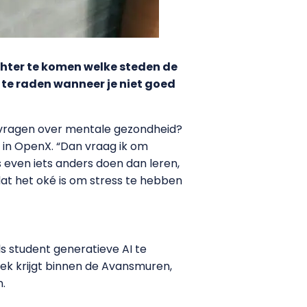
chter te komen welke steden de
 te raden wanneer je niet goed
j vragen over mentale gezondheid?
d in OpenX. “Dan vraag ik om
s even iets anders doen dan leren,
en dat het oké is om stress te hebben
s student generatieve AI te
lek krijgt binnen de Avansmuren,
.