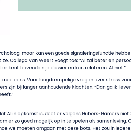
sycholoog, maar kan een goede signaleringsfunctie hebbe
lt ze. Collega Van Weert voegt toe: “AI zal beter en perso
ter kent bovendien je dossier en kan relateren. AI niet.”
t mee eens. Voor laagdrempelige vragen over stress voo
rs zijn bij langer aanhoudende klachten. “Dan ga ik lieve
eeft.”
dat AI in opkomst is, doet er volgens Hubers-Hamers niet 
m er zo goed mogelijk op in te spelen als samenleving. O
hoe we moeten omgaan met deze bots. Het zou in iedere 