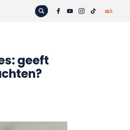
a
A
s: geeft
achten?