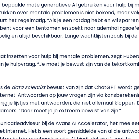
 bepaalde mate generatieve AI gebruiken voor hulp bij
stukken over mentale problemen is niet bekend, maar vol
 het regelmatig. “Als je een rotdag hebt en wil sparre
ig bent voor een tentamen en zoekt naar ademhalingsoefen
ig en altijd beschikbaar. Lange wachtlijsten zoals bij de
ls gaat inzetten voor hulp bij mentale problemen, zegt Hu
an je hulpvraag. “Je moet je bewust zijn van de tekort
ns de
data scientist
bewust van zijn dat ChatGPT wordt get
ternet. Antwoorden op jouw vragen zijn via kansberekeni
jg je lijstjes met antwoorden, die niet allemaal kloppen. D
mers. “Daar moet je je extreem bewust van zijn.”
nicatieadviseur bij de Avans AI Accelerator, het mee ee
et internet. Het is een soort gemiddelde van al die antw
ten heb je maatwerk nodig. AI biedt dat niet”, zegt hij.