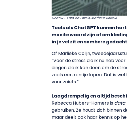
ChatGPT. Foto via Pexels, Matheus Bertelli
Tools als ChatGPT kunnen harts
moeite waard zijn of om kledin
in je vel zit en sombere gedach
Of Marlieke Colijn, tweedejaarss
“Voor de stress die ik nu heb voor
dingen die ik kan doen om de stres
zoals een rondje lopen. Dat is wel f
voor zoiets.”
Laagdrempelig en altijd besch
Rebecca Hubers-Hamers is
data 
gebruiken. Ze houdt zich binnen d
maar deelt ook haar kennis op he