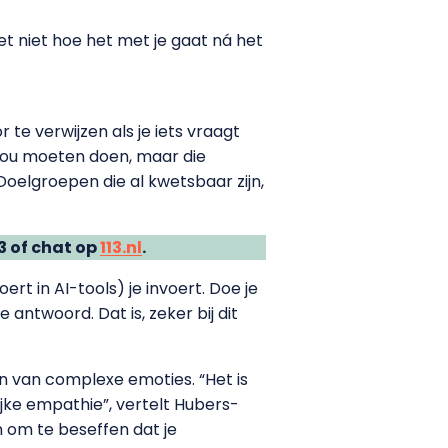
et niet hoe het met je gaat ná het
e verwijzen als je iets vraagt
t zou moeten doen, maar die
 Doelgroepen die al kwetsbaar zijn,
3 of chat op
113.nl
.
ert in AI-tools) je invoert. Doe je
antwoord. Dat is, zeker bij dit
 van complexe emoties. “Het is
jke empathie”, vertelt Hubers-
n om te beseffen dat je