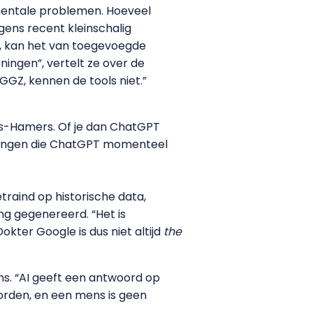
 mentale problemen. Hoeveel
gens recent kleinschalig
n, kan het van toegevoegde
ingen”, vertelt ze over de
 GGZ, kennen de tools niet.”
bers-Hamers. Of je dan ChatGPT
komingen die ChatGPT momenteel
raind op historische data,
ng gegenereerd. “Het is
okter Google is dus niet altijd
the
ns. “AI geeft een antwoord op
oorden, en een mens is geen