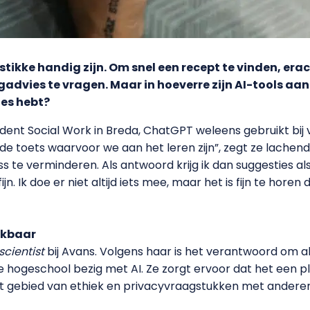
tikke handig zijn. Om snel een recept te vinden, era
gadvies te vragen. Maar in hoeverre zijn AI-tools aan
tes hebt?
tudent Social Work in Breda, ChatGPT weleens gebruikt bi
 de toets waarvoor we aan het leren zijn”, zegt ze lachen
s te verminderen. Als antwoord krijg ik dan suggesties al
ijn. Ik doe er niet altijd iets mee, maar het is fijn te hor
ikbaar
scientist
bij Avans. Volgens haar is het verantwoord om al
e hogeschool bezig met AI. Ze zorgt ervoor dat het een p
t gebied van ethiek en privacyvraagstukken met anderen