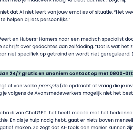
et dat AI niet leert van jouw emoties of situatie. “Het we
e helpen bij iets persoonlijks.”
eert en Hubers-Hamers naar een medisch specialist door t
je schrijft over gedachtes aan zelfdoding. “Dat is wat he
aar niet specifiek op getraind en wordt niet gereguleerd.
dan 24/7 gratis en anoniem contact op met 0800-011
angt af van welke
prompts
(de opdracht of vraag die je invo
jg je volgens de Avansmedewerkers mogelijk niet het beste 
ebruik van ChatGPT: het heeft moeite met het herkennen
. En als je hulp nodig hebt, gaat er niets boven menseli
egatief maken. Ze zegt dat AI-tools een manier kunnen zij