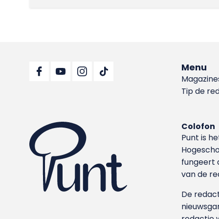
Menu
Magazine
Tip de re
Colofon
Punt is h
Hoge­sch
fungeert 
van de re
De redacti
nieuwsgar
redactie 