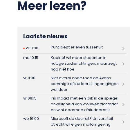
Meer lezen?
Laatste nieuws
Punt piept er even tussenuit
di 11:00
ma 10:15
Kabinet wil meer studenten in
nuttige studierichtingen, maar zegt
nog niet hoe
vr 11:00
Niet overal code rood op Avans:
sommige afstudeerzittingen gingen
wel door
vr 09:15
Iris maakt met één blik in de spiegel
onveiligheid van vrouwen zichtbaar
en wint daarmee afstudeerprijs
wo 16:00
Microsoft de deur uit? Universiteit
Utrecht wil eigen mailomgeving