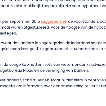
 zodat ze niet makkelijk toegankelijk zijn voor hypotheek
sel per september 2015
suggereerden
de voorstanders dat 
maal waren afgestudeerd. Voor de hoogte van de hypoth
 gestegen.
 zwaar dan andere leningen, gezien de inderdaad soepel
geld lenen kost geld’ te gebruiken als studenten een studi
den de vorige kabinetten niets van weten, ondanks adviezen
budgetbureau Nibud en de vereniging van banken.
iet anders”, schrijft Heinen. Maar hij ziet niets in centrale
mogelijk om informatie over een studielening te verifiëren