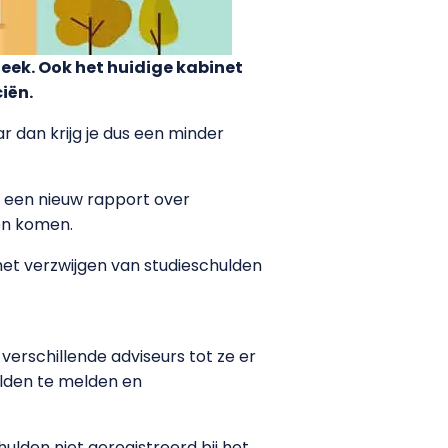
heek. Ook het huidige kabinet
iën.
 dan krijg je dus een minder
n een nieuw rapport over
en komen.
het verzwijgen van studieschulden
 verschillende adviseurs tot ze er
hulden te melden en
lden niet geregistreerd bij het