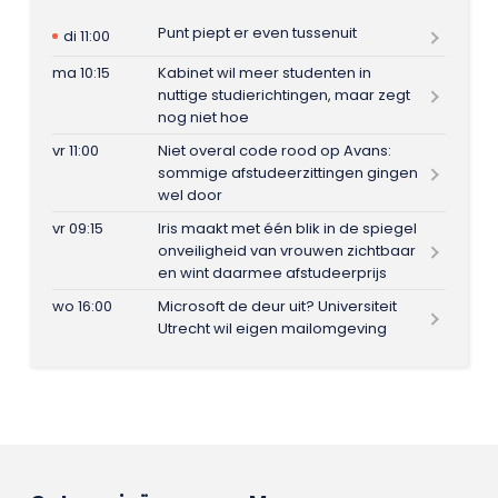
Punt piept er even tussenuit
di 11:00
ma 10:15
Kabinet wil meer studenten in
nuttige studierichtingen, maar zegt
nog niet hoe
vr 11:00
Niet overal code rood op Avans:
sommige afstudeerzittingen gingen
wel door
vr 09:15
Iris maakt met één blik in de spiegel
onveiligheid van vrouwen zichtbaar
en wint daarmee afstudeerprijs
wo 16:00
Microsoft de deur uit? Universiteit
Utrecht wil eigen mailomgeving