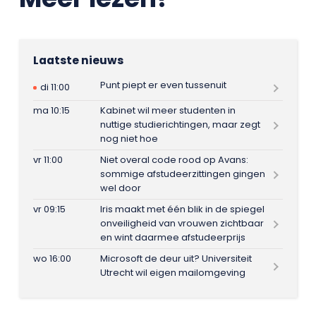
Laatste nieuws
Punt piept er even tussenuit
di 11:00
ma 10:15
Kabinet wil meer studenten in
nuttige studierichtingen, maar zegt
nog niet hoe
vr 11:00
Niet overal code rood op Avans:
sommige afstudeerzittingen gingen
wel door
vr 09:15
Iris maakt met één blik in de spiegel
onveiligheid van vrouwen zichtbaar
en wint daarmee afstudeerprijs
wo 16:00
Microsoft de deur uit? Universiteit
Utrecht wil eigen mailomgeving