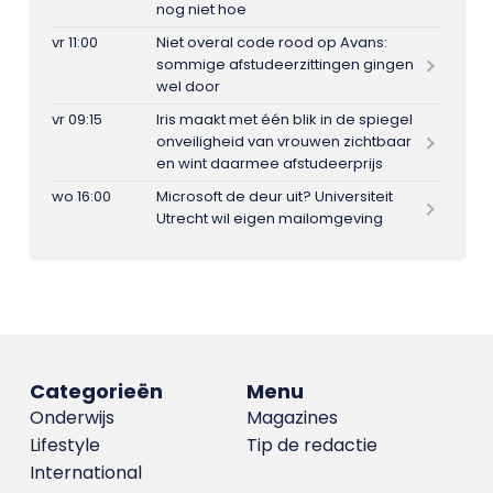
nog niet hoe
vr 11:00
Niet overal code rood op Avans:
sommige afstudeerzittingen gingen
wel door
vr 09:15
Iris maakt met één blik in de spiegel
onveiligheid van vrouwen zichtbaar
en wint daarmee afstudeerprijs
wo 16:00
Microsoft de deur uit? Universiteit
Utrecht wil eigen mailomgeving
Categorieën
Menu
Onderwijs
Magazines
Lifestyle
Tip de redactie
International