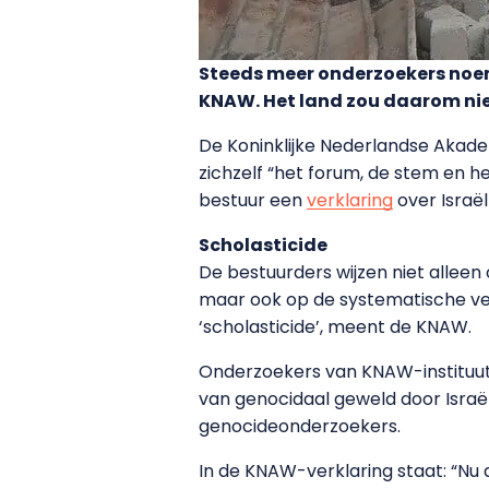
Steeds meer onderzoekers noem
KNAW. Het land zou daarom ni
De Koninklijke Nederlandse Aka
zichzelf “het forum, de stem en
bestuur een
verklaring
over Israë
Scholasticide
De bestuurders wijzen niet allee
maar ook op de systematische vern
‘scholasticide’, meent de KNAW.
Onderzoekers van KNAW-instituut
van genocidaal geweld door Israël 
genocideonderzoekers.
In de KNAW-verklaring staat: “Nu