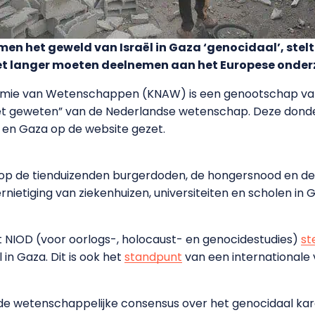
en het geweld van Israël in Gaza ‘genocidaal’, st
et langer moeten deelnemen aan het Europese onde
demie van Wetenschappen (KNAW) is een genootschap 
 het geweten” van de Nederlandse wetenschap. Deze don
l en Gaza op de website gezet.
n op de tienduizenden burgerdoden, de hongersnood en de
ietiging van ziekenhuizen, universiteiten en scholen in G
 NIOD (voor oorlogs-, holocaust- en genocidestudies)
st
in Gaza. Dit is ook het
standpunt
van een internationale 
 de wetenschappelijke consensus over het genocidaal kar