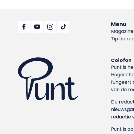
Menu
Magazine
Tip de re
Colofon
Punt is h
Hoge­sch
fungeert 
van de re
De redacti
nieuwsgar
redactie 
Punt is o