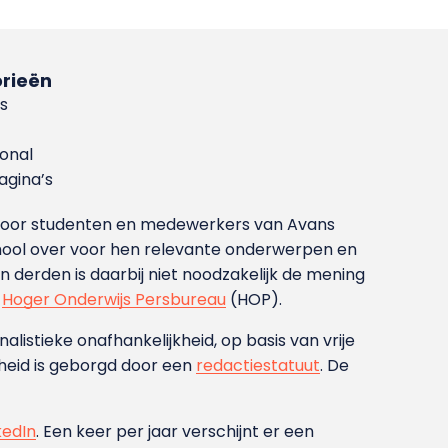
rieën
s
ional
gina’s
g voor studenten en medewerkers van Avans
ool over voor hen relevante onderwerpen en
derden is daarbij niet noodzakelijk de mening
t
Hoger Onderwijs Persbureau
(HOP).
nalistieke onafhankelijkheid, op basis van vrije
heid is geborgd door een
redactiestatuut
. De
kedIn
. Een keer per jaar verschijnt er een