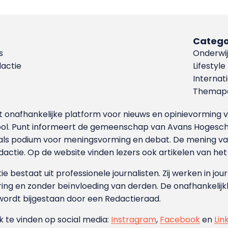
Catego
s
Onderwij
dactie
Lifestyle
Internat
Themapa
et onafhankelijke platform voor nieuws en opinievormin
ool. Punt informeert de gemeenschap van Avans Hogesch
als podium voor meningsvorming en debat. De mening van 
dactie. Op de website vinden lezers ook artikelen van he
e bestaat uit professionele journalisten. Zij werken in jour
ing en zonder beïnvloeding van derden. De onafhankelijk
wordt bijgestaan door een Redactieraad.
ok te vinden op social media:
Instragram
,
Facebook
en
Lin