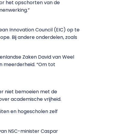
oor het opschorten van de
menwerking.”
an Innovation Council (EIC) op te
pe. Bij andere onderdelen, zoals
itenlandse Zaken David van Weel
en meerderheid. “Om tot
ver niet bemoeien met de
 over academische vrijheid.
eiten en hogescholen zelf
g van NSC-minister Caspar