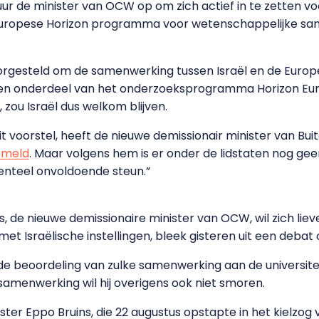
 de minister van OCW op om zich actief in te zetten v
Europese Horizon programma voor wetenschappelijke sa
gesteld om de samenwerking tussen Israël en de Europe
een onderdeel van het onderzoeksprogramma Horizon Euro
zou Israël dus welkom blijven.
t voorstel, heeft de nieuwe demissionair minister van Bu
emeld
. Maar volgens hem is er onder de lidstaten nog ge
enteel onvoldoende steun.”
 de nieuwe demissionaire minister van OCW, wil zich lie
et Israëlische instellingen, bleek gisteren uit een debat
 de beoordeling van zulke samenwerking aan de universit
samenwerking wil hij overigens ook niet smoren.
ter Eppo Bruins, die 22 augustus opstapte in het kielzo