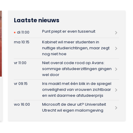
Laatste nieuws
Punt piept er even tussenuit
di 11:00
ma 10:15
Kabinet wil meer studenten in
nuttige studierichtingen, maar zegt
nog niet hoe
vr 11:00
Niet overal code rood op Avans:
sommige afstudeerzittingen gingen
wel door
vr 09:15
Iris maakt met één blik in de spiegel
onveiligheid van vrouwen zichtbaar
en wint daarmee afstudeerprijs
wo 16:00
Microsoft de deur uit? Universiteit
Utrecht wil eigen mailomgeving