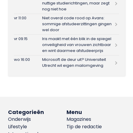
nuttige studierichtingen, maar zegt
nog niet hoe
vr 11:00
Niet overal code rood op Avans:
sommige afstudeerzittingen gingen
wel door
vr 09:15
Iris maakt met één blik in de spiegel
onveiligheid van vrouwen zichtbaar
en wint daarmee afstudeerprijs
wo 16:00
Microsoft de deur uit? Universiteit
Utrecht wil eigen mailomgeving
Categorieën
Menu
Onderwijs
Magazines
Lifestyle
Tip de redactie