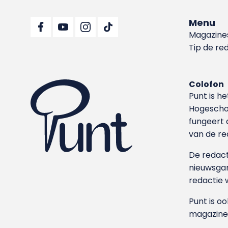
Menu
Magazine
Tip de re
Colofon
Punt is h
Hoge­sch
fungeert 
van de re
De redacti
nieuwsgar
redactie 
Punt is o
magazine