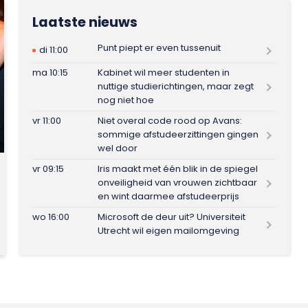
Laatste nieuws
Punt piept er even tussenuit
di 11:00
ma 10:15
Kabinet wil meer studenten in
nuttige studierichtingen, maar zegt
nog niet hoe
vr 11:00
Niet overal code rood op Avans:
sommige afstudeerzittingen gingen
wel door
vr 09:15
Iris maakt met één blik in de spiegel
onveiligheid van vrouwen zichtbaar
en wint daarmee afstudeerprijs
wo 16:00
Microsoft de deur uit? Universiteit
Utrecht wil eigen mailomgeving