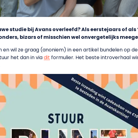
uwe studie bij Avans overleefd? Als eerstejaars of al
ijzonders, bizars of misschien wel onvergetelijks mee
 en wil ze graag (anoniem) in een artikel bundelen op de 
uur het dan in via
dit
formulier. Het beste introverhaal w
.