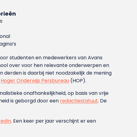
rieën
s
ional
gina’s
g voor studenten en medewerkers van Avans
ool over voor hen relevante onderwerpen en
derden is daarbij niet noodzakelijk de mening
t
Hoger Onderwijs Persbureau
(HOP).
nalistieke onafhankelijkheid, op basis van vrije
heid is geborgd door een
redactiestatuut
. De
kedIn
. Een keer per jaar verschijnt er een