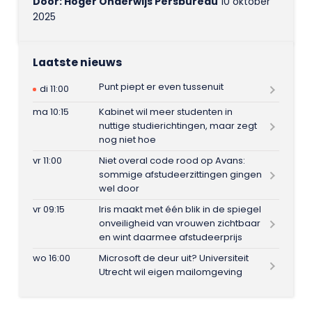
Door: Hoger Onderwijs Persbureau
10 oktober
2025
Laatste nieuws
Punt piept er even tussenuit
di 11:00
ma 10:15
Kabinet wil meer studenten in
nuttige studierichtingen, maar zegt
nog niet hoe
vr 11:00
Niet overal code rood op Avans:
sommige afstudeerzittingen gingen
wel door
vr 09:15
Iris maakt met één blik in de spiegel
onveiligheid van vrouwen zichtbaar
en wint daarmee afstudeerprijs
wo 16:00
Microsoft de deur uit? Universiteit
Utrecht wil eigen mailomgeving