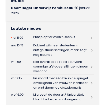
studie
Door: Hoger Onderwijs Persbureau
20 januari
2026
Laatste nieuws
Punt piept er even tussenuit
di 11:00
ma 10:15
Kabinet wil meer studenten in
nuttige studierichtingen, maar zegt
nog niet hoe
vr 11:00
Niet overal code rood op Avans:
sommige afstudeerzittingen gingen
wel door
vr 09:15
Iris maakt met één blik in de spiegel
onveiligheid van vrouwen zichtbaar
en wint daarmee afstudeerprijs
wo 16:00
Microsoft de deur uit? Universiteit
Utrecht wil eigen mailomgeving