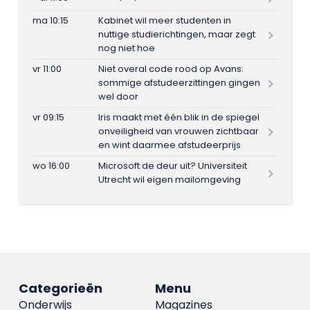
ma 10:15
Kabinet wil meer studenten in
nuttige studierichtingen, maar zegt
nog niet hoe
vr 11:00
Niet overal code rood op Avans:
sommige afstudeerzittingen gingen
wel door
vr 09:15
Iris maakt met één blik in de spiegel
onveiligheid van vrouwen zichtbaar
en wint daarmee afstudeerprijs
wo 16:00
Microsoft de deur uit? Universiteit
Utrecht wil eigen mailomgeving
Categorieën
Menu
Onderwijs
Magazines