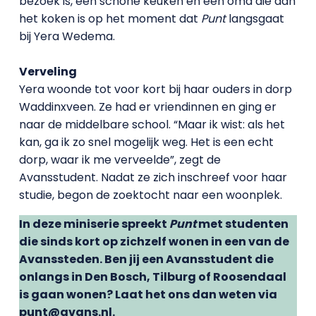
bezoek is, een schone keuken en een oma die aan
het koken is op het moment dat
Punt
langsgaat
bij Yera Wedema.
Verveling
Yera woonde tot voor kort bij haar ouders in dorp
Waddinxveen. Ze had er vriendinnen en ging er
naar de middelbare school. “Maar ik wist: als het
kan, ga ik zo snel mogelijk weg. Het is een echt
dorp, waar ik me verveelde”, zegt de
Avansstudent. Nadat ze zich inschreef voor haar
studie, begon de zoektocht naar een woonplek.
In deze miniserie spreekt
Punt
met studenten
die sinds kort op zichzelf wonen in een van de
Avanssteden. Ben jij een Avansstudent die
onlangs in Den Bosch, Tilburg of Roosendaal
is gaan wonen? Laat het ons dan weten via
punt@avans.nl.