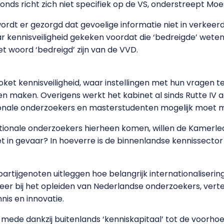
fonds richt zich niet specifiek op de VS, onderstreept Mo
rdt er gezorgd dat gevoelige informatie niet in verkeer
aar kennisveiligheid gekeken voordat die ‘bedreigde’ wete
 woord ‘bedreigd’ zijn van de VVD.
loket kennisveiligheid, waar instellingen met hun vragen
gen maken. Overigens werkt het kabinet al sinds Rutte IV
ionale onderzoekers en masterstudenten mogelijk moet 
ationale onderzoekers hierheen komen, willen de Kamerle
 in gevaar? In hoeverre is de binnenlandse kennissector
rtijgenoten uitleggen hoe belangrijk internationalisering 
bij het opleiden van Nederlandse onderzoekers, vertelt 
is en innovatie.
ede dankzij buitenlands ‘kenniskapitaal’ tot de voorh