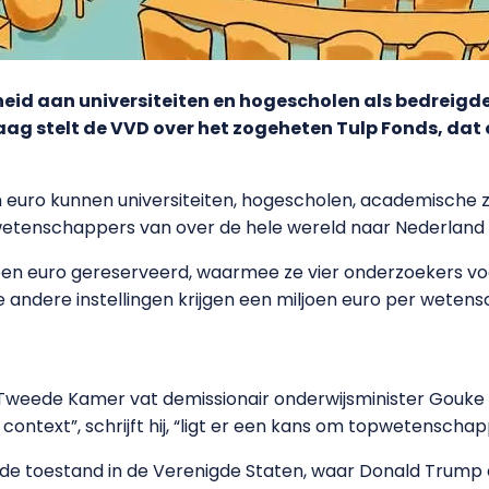
gheid aan universiteiten en hogescholen als bedreig
aag stelt de VVD over het zogeheten Tulp Fonds, da
n euro kunnen universiteiten, hogescholen, academische 
wetenschappers van over de hele wereld naar Nederland 
oen euro gereserveerd, waarmee ze vier onderzoekers voo
ndere instellingen krijgen een miljoen euro per wetensch
de Tweede Kamer vat demissionair onderwijsminister Gou
 context”, schrijft hij, “ligt er een kans om topwetenscha
al de toestand in de Verenigde Staten, waar Donald Trum