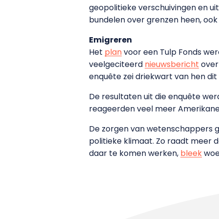
geopolitieke verschuivingen en u
bundelen over grenzen heen, ook o
Emigreren
Het
plan
voor een Tulp Fonds werd
veelgeciteerd
nieuwsbericht
over
enquête zei driekwart van hen di
De resultaten uit die enquête we
reageerden veel meer Amerikanen
De zorgen van wetenschappers ga
politieke klimaat. Zo raadt meer 
daar te komen werken,
b
l
eek
woen