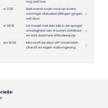
nog niet hoe
vr 11:00
Niet overal code rood op Avans:
sommige afstudeerzittingen gingen
wel door
vr 09:15
Iris maakt met één blik in de spiegel
onveiligheid van vrouwen zichtbaar
en wint daarmee afstudeerprijs
wo 16:00
Microsoft de deur uit? Universiteit
Utrecht wil eigen mailomgeving
rieën
s