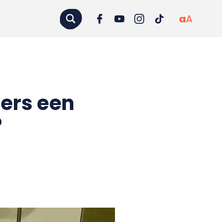
a
A
ers een
?