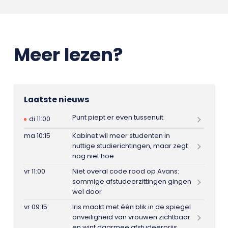
Meer lezen?
Laatste nieuws
Punt piept er even tussenuit
di 11:00
ma 10:15
Kabinet wil meer studenten in
nuttige studierichtingen, maar zegt
nog niet hoe
vr 11:00
Niet overal code rood op Avans:
sommige afstudeerzittingen gingen
wel door
vr 09:15
Iris maakt met één blik in de spiegel
onveiligheid van vrouwen zichtbaar
en wint daarmee afstudeerprijs