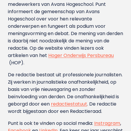
medewerkers van Avans Hoge­school. Punt
informeert de gemeenschap van Avans
Hogeschool over voor hen relevante
onderwerpen en fungeert als podium voor
meningsvorming en debat. De mening van derden
is daarbij niet noodzakelijk de mening van de
redactie. Op de website vinden lezers ook
artikelen van het
Hoger Onderwijs Persbureau
(HOP).
De redactie bestaat uit professionele journalisten.
Zij werken in journalistieke onafhankelijkheid, op
basis van vrije nieuwsgaring en zonder
beïnvloeding van derden. De onafhankelijkheid is
geborgd door een
redactiestatuut
. De redactie
wordt bijgestaan door een Redactieraad.
Punt is ook te vinden op social media:
Instragram
,
Facebook
en
LinkedIn
. Een keer per jaar verschijnt