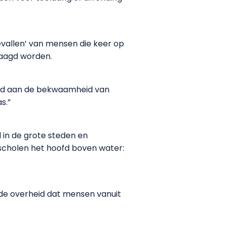
evallen’ van mensen die keer op
laagd worden.
teld aan de bekwaamheid van
s.”
l in de grote steden en
 scholen het hoofd boven water:
t de overheid dat mensen vanuit