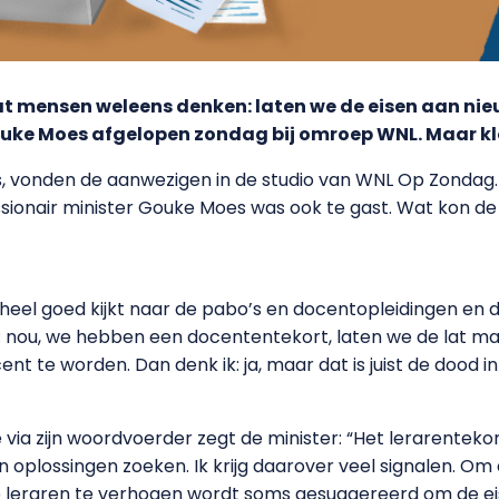
 dat mensen weleens denken: laten we de eisen aan ni
ouke Moes afgelopen zondag bij omroep WNL. Maar kl
s, vonden de aanwezigen in de studio van WNL Op Zondag
sionair minister Gouke Moes was ook te gast. Wat kon de 
 heel goed kijkt naar de pabo’s en docentopleidingen en d
: nou, we hebben een docententekort, laten we de lat ma
nt te worden. Dan denk ik: ja, maar dat is juist de dood in
tie via zijn woordvoerder zegt de minister: “Het lerarente
 oplossingen zoeken. Ik krijg daarover veel signalen. O
de leraren te verhogen wordt soms gesuggereerd om de eis