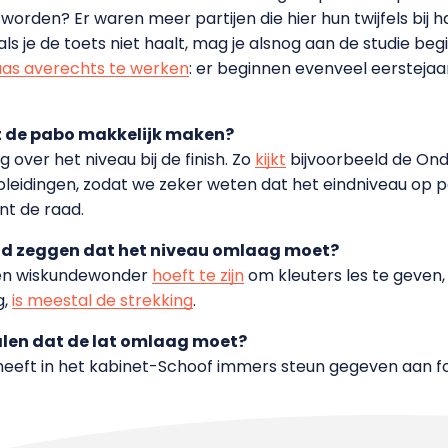
worden? Er waren meer partijen die hier hun twijfels bij h
 je de toets niet haalt, mag je alsnog aan de studie begin
elaas averechts te werken
: er beginnen evenveel eerstejaar
t de pabo makkelijk maken?
 over het niveau bij de finish. Zo
kijkt
bijvoorbeeld de Onde
leidingen, zodat we zeker weten dat het eindniveau op pei
nt de raad.
and zeggen dat het niveau omlaag moet?
een wiskundewonder
hoeft te zijn
om kleuters les te geven,
g,
is meestal de strekking
.
alen dat de lat omlaag moet?
BB heeft in het kabinet-Schoof immers steun gegeven aan f