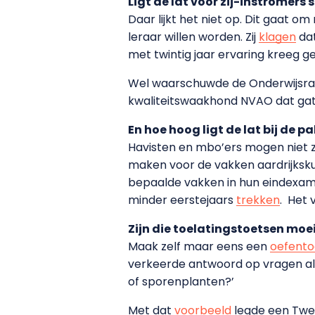
Ligt de lat voor zij-instromers
Daar lijkt het niet op. Dit gaat 
leraar willen worden. Zij
klagen
dat
met twintig jaar ervaring kreeg ge
Wel waarschuwde de Onderwijsraad
kwaliteitswaakhond NVAO dat gat
En hoe hoog ligt de lat bij de p
Havisten en mbo’ers mogen niet z
maken voor de vakken aardrijkskund
bepaalde vakken in hun eindexamen
minder eerstejaars
trekken
. Het 
Zijn die toelatingstoetsen moei
Maak zelf maar eens een
oefento
verkeerde antwoord op vragen al
of sporenplanten?’
Met dat
voorbeeld
legde een Tweed