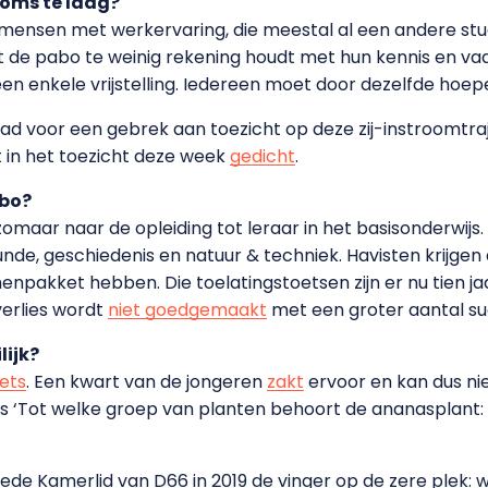
 soms te laag?
om mensen met werkervaring, die meestal al een andere s
 de pabo te weinig rekening houdt met hun kennis en va
en enkele vrijstelling. Iedereen moet door dezelfde hoepe
 voor een gebrek aan toezicht op deze zij-instroomtraj
 in het toezicht deze week
gedicht
.
abo?
omaar naar de opleiding tot leraar in het basisonderwijs
e, geschiedenis en natuur & techniek. Havisten krijgen al
pakket hebben. Die toelatingstoetsen zijn er nu tien jaa
verlies wordt
niet goedgemaakt
met een groter aantal su
lijk?
ets
. Een kwart van de jongeren
zakt
ervoor en kan dus ni
s ‘Tot welke groep van planten behoort de ananasplant:
e Kamerlid van D66 in 2019 de vinger op de zere plek: wa