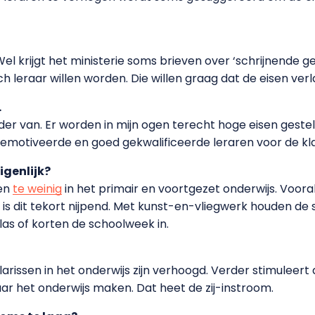
l krijgt het ministerie soms brieven over ‘schrijnende g
h leraar willen worden. Die willen graag dat de eisen ver
.
der van. Er worden in mijn ogen terecht hoge eisen ges
gemotiveerde en goed gekwalificeerde leraren voor de kla
igenlijk?
ren
te weinig
in het primair en voortgezet onderwijs. Voora
 is dit tekort nijpend. Met kunst-en-vliegwerk houden de
as of korten de schoolweek in.
larissen in het onderwijs zijn verhoogd. Verder stimuleer
r het onderwijs maken. Dat heet de zij-instroom.