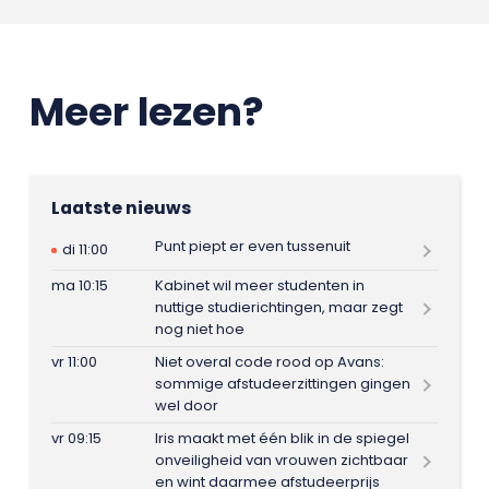
Meer lezen?
Laatste nieuws
Punt piept er even tussenuit
di 11:00
ma 10:15
Kabinet wil meer studenten in
nuttige studierichtingen, maar zegt
nog niet hoe
vr 11:00
Niet overal code rood op Avans:
sommige afstudeerzittingen gingen
wel door
vr 09:15
Iris maakt met één blik in de spiegel
onveiligheid van vrouwen zichtbaar
en wint daarmee afstudeerprijs