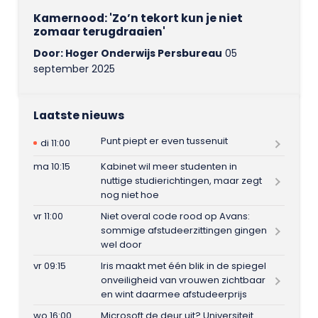
Kamernood: 'Zo’n tekort kun je niet
zomaar terugdraaien'
Door: Hoger Onderwijs Persbureau
05
september 2025
Laatste nieuws
Punt piept er even tussenuit
di 11:00
ma 10:15
Kabinet wil meer studenten in
nuttige studierichtingen, maar zegt
nog niet hoe
vr 11:00
Niet overal code rood op Avans:
sommige afstudeerzittingen gingen
wel door
vr 09:15
Iris maakt met één blik in de spiegel
onveiligheid van vrouwen zichtbaar
en wint daarmee afstudeerprijs
wo 16:00
Microsoft de deur uit? Universiteit