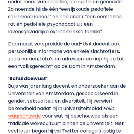
onder meer van pedofilie, corruptie en genocide.
Zo noemde hij de één “een ijskoude pedofiele
seriemoordenaar” en een ander “een eersteklas
rat en pedofiele psychopaat uit een
levensgevaarlijke extreemlinkse familie”.
Daarnaast verspreidde de oud-UvA docent ook
persoonlijke informatie van enkele slachtoffers,
zoals namen, foto’s en adressen, en riep hij op tot
een “volksgerecht” op de Dam in Amsterdam.
‘Schuldbewust’
Buijs was jarenlang docent en onderzoeker aan de
Universiteit van Amsterdam, gespecialiseerd in
gender, seksualiteit en diversiteit. Hij verwierf
bekendheid nadat hij in universiteitsblad
Folia
waarschuwde
voor wat hij beschouwde als een
“radicale wokecultuur” binnen de universiteit. Niet
veel later begon hij via Twitter collega’s lastig te