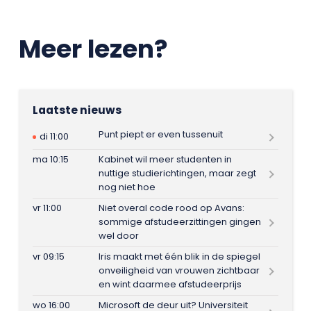
Meer lezen?
Laatste nieuws
Punt piept er even tussenuit
di 11:00
ma 10:15
Kabinet wil meer studenten in
nuttige studierichtingen, maar zegt
nog niet hoe
vr 11:00
Niet overal code rood op Avans:
sommige afstudeerzittingen gingen
wel door
vr 09:15
Iris maakt met één blik in de spiegel
onveiligheid van vrouwen zichtbaar
en wint daarmee afstudeerprijs
wo 16:00
Microsoft de deur uit? Universiteit