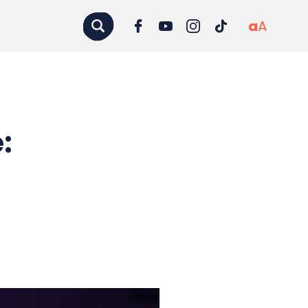
a
A
: