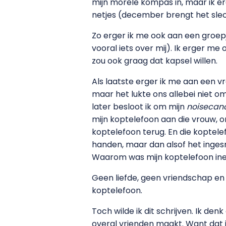
mijn morele kompas in, maar ik er
netjes (december brengt het slech
Zo erger ik me ook aan een groepje 
vooral iets over mij). Ik erger m
zou ook graag dat kapsel willen.
Als laatste erger ik me aan een v
maar het lukte ons allebei niet 
later besloot ik om mijn
noisecanc
mijn koptelefoon aan die vrouw, o
koptelefoon terug. En die koptelef
handen, maar dan alsof het ingesm
Waarom was mijn koptelefoon ineen
Geen liefde, geen vriendschap en 
koptelefoon.
Toch wilde ik dit schrijven. Ik de
overal vrienden maakt. Want dat is 