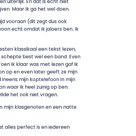
iterlijk. En dat is echt niet
jven. Maar ik ga het wel doen.
tijd vooraan (dit zegt dus ook
woon echt omdat ik jaloers ben. Ik
sten klassikaal een tekst lezen,
t schepte best wel een band. Even
en ik klaar was met lezen gaf ik
on op en even later geeft ze mijn
d ineens mijn koptelefoon in mijn
n waar ik heel zuinig op ben.
ilde het ook niet vragen.
an mijn klasgenoten en een natte
t alles perfect is en iedereen