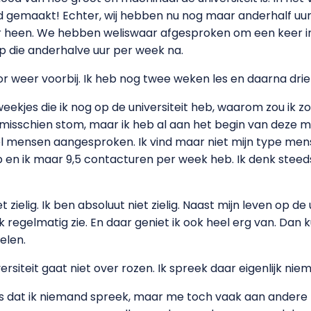
had gemaakt! Echter, wij hebben nu nog maar anderhalf u
ar heen. We hebben weliswaar afgesproken om een keer i
 Op die anderhalve uur per week na.
nor weer voorbij. Ik heb nog twee weken les en daarna drie
 weekjes die ik nog op de universiteit heb, waarom zou ik
 misschien stom, maar ik heb al aan het begin van deze
l mensen aangesproken. Ik vind maar niet mijn type mense
eb en ik maar 9,5 contacturen per week heb. Ik denk steeds
iet zielig. Ik ben absoluut niet zielig. Naast mijn leven op de
ik regelmatig zie. En daar geniet ik ook heel erg van. Dan 
helen.
ersiteit gaat niet over rozen. Ik spreek daar eigenlijk nie
, is dat ik niemand spreek, maar me toch vaak aan andere