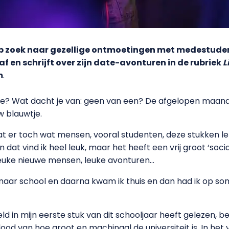
op zoek naar gezellige ontmoetingen met medestuden
 en schrijft over zijn date-avonturen in de rubriek
L
m
.
tje? Wat dacht je van: geen van een? De afgelopen maand
w blauwtje.
dat er toch wat mensen, vooral studenten, deze stukken lez
t vind ik heel leuk, maar het heeft een vrij groot ‘social
leuke nieuwe mensen, leuke avonturen…
 naar school en daarna kwam ik thuis en dan had ik op 
feld in mijn eerste stuk van dit schooljaar heeft gelezen, 
od van hoe groot en machinaal de universiteit is. In het vo