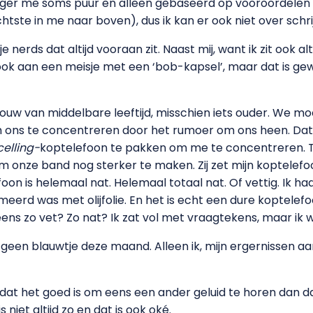
ger me soms puur en alleen gebaseerd op vooroordelen en u
tste in me naar boven), dus ik kan er ook niet over schri
nerds dat altijd vooraan zit. Naast mij, want ik zit ook al
e ook aan een meisje met een ‘bob-kapsel’, maar dat is ge
rouw van middelbare leeftijd, misschien iets ouder. We moe
om ons te concentreren door het rumoer om ons heen. Da
elling-
koptelefoon te pakken om me te concentreren. To
m onze band nog sterker te maken. Zij zet mijn koptelefo
oon is helemaal nat. Helemaal totaal nat. Of vettig. Ik ha
eerd was met olijfolie. En het is echt een dure koptelefoo
s zo vet? Zo nat? Ik zat vol met vraagtekens, maar ik w
geen blauwtje deze maand. Alleen ik, mijn ergernissen a
nk dat het goed is om eens een ander geluid te horen dan da
niet altijd zo en dat is ook oké.