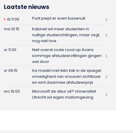
Laatste nieuws
Punt piept er even tussenuit
di 11:00
ma 10:15
Kabinet wil meer studenten in
nuttige studierichtingen, maar zegt
nog niet hoe
vr 11:00
Niet overal code rood op Avans:
sommige afstudeerzittingen gingen
wel door
vr 09:15
Iris maakt met één blik in de spiegel
onveiligheid van vrouwen zichtbaar
en wint daarmee afstudeerprijs
wo 16:00
Microsoft de deur uit? Universiteit
Utrecht wil eigen mailomgeving