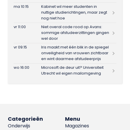
ma 10:15
Kabinet wil meer studenten in
nuttige studierichtingen, maar zegt
nog niet hoe
vr 11:00
Niet overal code rood op Avans:
sommige afstudeerzittingen gingen
wel door
vr 09:15
Iris maakt met één blik in de spiegel
onveiligheid van vrouwen zichtbaar
en wint daarmee afstudeerprijs
wo 16:00
Microsoft de deur uit? Universiteit
Utrecht wil eigen mailomgeving
Categorieën
Menu
Onderwijs
Magazines