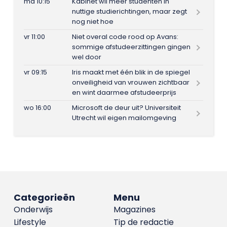
ma 10:15
Kabinet wil meer studenten in
nuttige studierichtingen, maar zegt
nog niet hoe
vr 11:00
Niet overal code rood op Avans:
sommige afstudeerzittingen gingen
wel door
vr 09:15
Iris maakt met één blik in de spiegel
onveiligheid van vrouwen zichtbaar
en wint daarmee afstudeerprijs
wo 16:00
Microsoft de deur uit? Universiteit
Utrecht wil eigen mailomgeving
Categorieën
Menu
Onderwijs
Magazines
Lifestyle
Tip de redactie