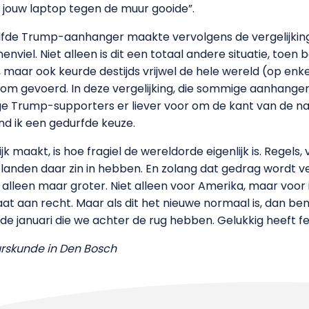
ik jouw laptop tegen de muur gooide”.
zelfde Trump-aanhanger maakte vervolgens de vergelijki
nviel. Niet alleen is dit een totaal andere situatie, toe
, maar ook keurde destijds vrijwel de hele wereld (op enk
om gevoerd. In deze vergelijking, die sommige aanhangers z
ige Trump-supporters er liever voor om de kant van de na
ind ik een gedurfde keuze.
k maakt, is hoe fragiel de wereldorde eigenlijk is. Regels
landen daar zin in hebben. En zolang dat gedrag wordt ve
lleen maar groter. Niet alleen voor Amerika, maar voor i
aat aan recht. Maar als dit het nieuwe normaal is, dan b
de januari die we achter de rug hebben. Gelukkig heeft 
urskunde in Den Bosch