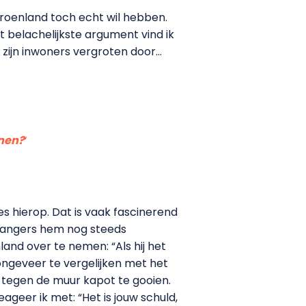
Groenland toch echt wil hebben.
et belachelijkste argument vind ik
n zijn inwoners vergroten door…
nnen?
‘
es hierop. Dat is vaak fascinerend
nhangers hem nog steeds
nd over te nemen: “Als hij het
 ongeveer te vergelijken met het
ng tegen de muur kapot te gooien.
eageer ik met: “Het is jouw schuld,