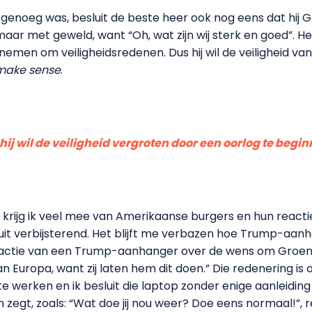
g genoeg was, besluit de beste heer ook nog eens dat hij 
 maar met geweld, want “Oh, wat zijn wij sterk en goed”. H
nemen om veiligheidsredenen. Dus hij wil de veiligheid va
 make sense
.
hij wil de veiligheid vergroten door een oorlog te begi
s, krijg ik veel mee van Amerikaanse burgers en hun reacti
uit verbijsterend. Het blijft me verbazen hoe Trump-aa
 reactie van een Trump-aanhanger over de wens om Groenla
an Europa, want zij laten hem dit doen.” Die redenering is
op te werken en ik besluit die laptop zonder enige aanleidi
n zegt, zoals: “Wat doe jij nou weer? Doe eens normaal!”, r