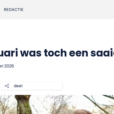
REDACTIE
uari was toch een saa
ari 2026
deel