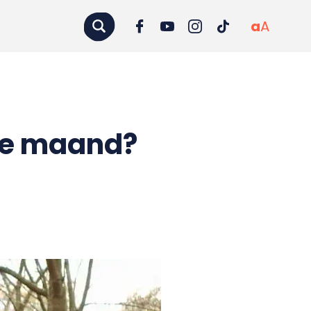
a
A
ie maand?