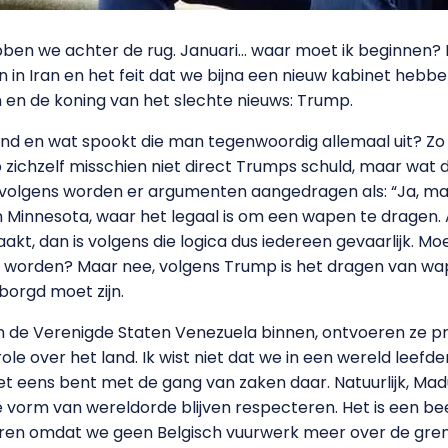
en we achter de rug. Januari… waar moet ik beginnen
 in Iran en het feit dat we bijna een nieuw kabinet heb
en de koning van het slechte nieuws: Trump.
land en wat spookt die man tegenwoordig allemaal uit? Zo
 zichzelf misschien niet direct Trumps schuld, maar wat d
 Vervolgens worden er argumenten aangedragen als: “Ja,
in Minnesota, waar het legaal is om een wapen te dragen
kt, dan is volgens die logica dus iedereen gevaarlijk. Mo
worden? Maar nee, volgens Trump is het dragen van wap
borgd moet zijn.
llen de Verenigde Staten Venezuela binnen, ontvoeren ze
e over het land. Ik wist niet dat we in een wereld leefde
et eens bent met de gang van zaken daar. Natuurlijk, Mad
 vorm van wereldorde blijven respecteren. Het is een beet
ren omdat we geen Belgisch vuurwerk meer over de gren