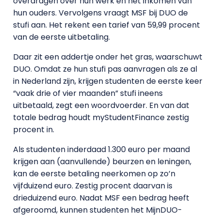
overdragen over hun werk en het inkomen van
hun ouders. Vervolgens vraagt MSF bij DUO de
stufi aan. Het rekent een tarief van 59,99 procent
van de eerste uitbetaling.
Daar zit een addertje onder het gras, waarschuwt
DUO. Omdat ze hun stufi pas aanvragen als ze al
in Nederland zijn, krijgen studenten de eerste keer
“vaak drie of vier maanden” stufi ineens
uitbetaald, zegt een woordvoerder. En van dat
totale bedrag houdt myStudentFinance zestig
procent in.
Als studenten inderdaad 1.300 euro per maand
krijgen aan (aanvullende) beurzen en leningen,
kan de eerste betaling neerkomen op zo’n
vijfduizend euro. Zestig procent daarvan is
drieduizend euro. Nadat MSF een bedrag heeft
afgeroomd, kunnen studenten het MijnDUO-