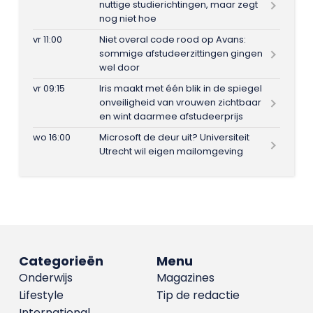
nuttige studierichtingen, maar zegt
nog niet hoe
vr 11:00
Niet overal code rood op Avans:
sommige afstudeerzittingen gingen
wel door
vr 09:15
Iris maakt met één blik in de spiegel
onveiligheid van vrouwen zichtbaar
en wint daarmee afstudeerprijs
wo 16:00
Microsoft de deur uit? Universiteit
Utrecht wil eigen mailomgeving
Categorieën
Menu
Onderwijs
Magazines
Lifestyle
Tip de redactie
International