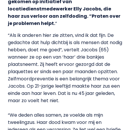
gekomen op initiatief van
locatiedienstmedewerker Elly Jacobs, die
haar zus verloor aan zelfdoding. “Praten over
je problemen helpt.
“
“Als ik anderen hier zie zitten, vind ik dat fijn. De
gedachte dat hulp dichtbij is als mensen dat nodig
hebben, doet me goed”, vertelt Jacobs (65)
wanneer ze op een van ‘haar’ drie bankjes
plaatsneemt
.
Zij heeft ervoor gezorgd dat de
plaquettes er sinds een paar maanden opzitten.
Zelfmoordpreventie is een belangrijk thema voor
Jacobs. Op 21-jarige leeftijd maakte haar zus een
einde aan haar leven. Dat is nu 45 jaar geleden,
maar zo voelt het niet.
“We deden alles samen, ze voelde als mijn
tweelingzus. Haar dood kwam voor mij en
iedereen als een verrassing. Ze liet wel een briefje