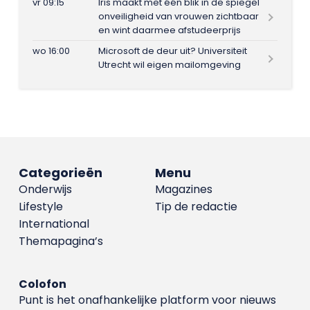
vr 09:15
Iris maakt met één blik in de spiegel
onveiligheid van vrouwen zichtbaar
en wint daarmee afstudeerprijs
wo 16:00
Microsoft de deur uit? Universiteit
Utrecht wil eigen mailomgeving
Categorieën
Menu
Onderwijs
Magazines
Lifestyle
Tip de redactie
International
Themapagina’s
Colofon
Punt is het onafhankelijke platform voor nieuws