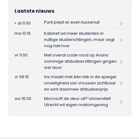
Laatste nieuws
Punt piept er even tussenuit
di 11:00
ma 10:15
Kabinet wil meer studenten in
nuttige studierichtingen, maar zegt
nog niet hoe
vr 11:00
Niet overal code rood op Avans:
sommige afstudeerzittingen gingen
wel door
vr 09:15
Iris maakt met één blik in de spiegel
onveiligheid van vrouwen zichtbaar
en wint daarmee afstudeerprijs
wo 16:00
Microsoft de deur uit? Universiteit
Utrecht wil eigen mailomgeving