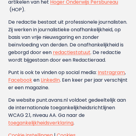
artikelen van het
Hoger Onderwijs Persbureau
(HOP).
De redactie bestaat uit professionele journalisten.
Zij werken in journalistieke onafhankelijkheid, op
basis van vrije nieuwsgaring en zonder
beïnvloeding van derden. De onafhankelijkheid is
geborgd door een
redactiestatuut
. De redactie
wordt bijgestaan door een Redactieraad.
Punt is ook te vinden op social media:
Instragram
,
Facebook
en
LinkedIn
. Een keer per jaar verschijnt
er een magazine.
De website punt.avans.nl voldoet gedeeltelijk aan
de internationale toegankelijkheidsrichtlijnen
WCAG 2.1, niveau AA. Ga naar de
toegankelijkheidsverklaring
.
Cookie instellingen
|
Cookies