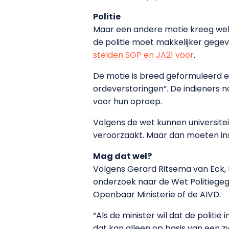
Politie
Maar een andere motie kreeg wel
de politie moet makkelijker gege
stelden SGP en JA21 voor
.
De motie is breed geformuleerd en 
ordeverstoringen”. De indieners n
voor hun oproep.
Volgens de wet kunnen universitei
veroorzaakt. Maar dan moeten ins
Mag dat wel?
Volgens Gerard Ritsema van Eck, I
onderzoek naar de Wet Politiegege
Openbaar Ministerie of de AIVD.
“Als de minister wil dat de politi
dat kan alleen op basis van een 