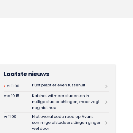
Laatste nieuws
Punt piept er even tussenuit
di 11:00
ma 10:15
Kabinet wil meer studenten in
nuttige studierichtingen, maar zegt
nog niet hoe
vr 11:00
Niet overal code rood op Avans:
sommige afstudeerzittingen gingen
wel door