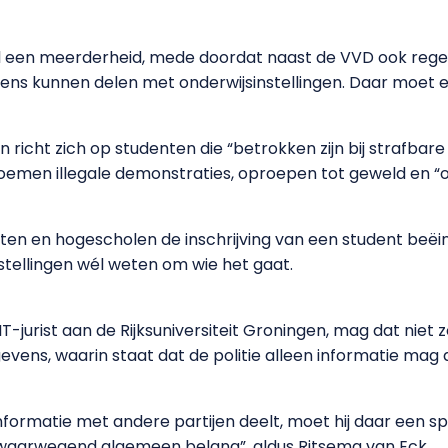
 een meerderheid, mede doordat naast de VVD ook regeri
vens kunnen delen met onderwijsinstellingen. Daar moet 
richt zich op studenten die “betrokken zijn bij strafbare 
oemen illegale demonstraties, oproepen tot geweld en “onv
ten en hogescholen de inschrijving van een student beëind
tellingen wél weten om wie het gaat.
T-jurist aan de Rijksuniversiteit Groningen, mag dat niet
vens, waarin staat dat de politie alleen informatie mag d
e informatie met andere partijen deelt, moet hij daar een s
zwaarwegend algemeen belang”, aldus Ritsema van Eck.