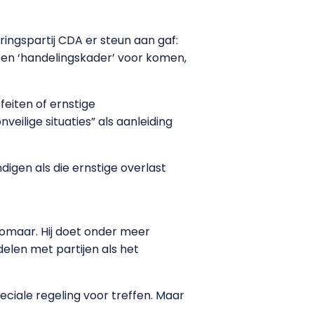
ngspartij CDA er steun aan gaf:
een ‘handelingskader’ voor komen,
feiten of ernstige
eilige situaties” als aanleiding
igen als die ernstige overlast
 zomaar. Hij doet onder meer
elen met partijen als het
peciale regeling voor treffen. Maar