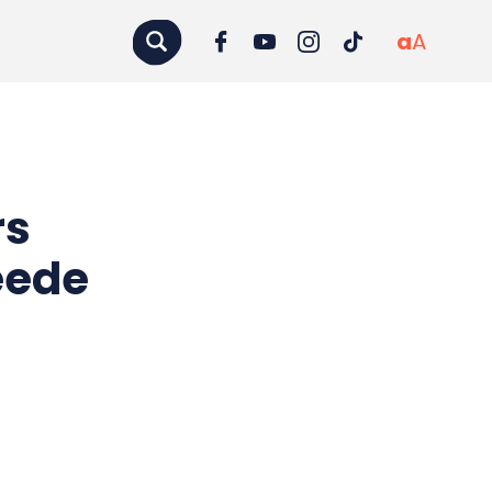
a
A
rs
eede