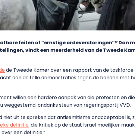
trafbare feiten of “ernstige ordeverstoringen”? Dan 
tellingen, vindt een meerderheid van de Tweede Kam
de
de Tweede Kamer over een rapport van de taskforce A
cht aan de felle demonstraties tegen de banden met het
ement willen een hardere aanpak van die protesten en diend
 nu weggestemd, ondanks steun van regeringspartij VVD.
d niet uit te spreken dat antisemitisme onacceptabel is, z
ieke definitie
, die kritiek op de staat Israël moeilijker ma
 over een definitie.”