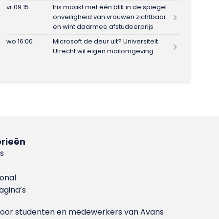
vr 09:15
Iris maakt met één blik in de spiegel
onveiligheid van vrouwen zichtbaar
en wint daarmee afstudeerprijs
wo 16:00
Microsoft de deur uit? Universiteit
Utrecht wil eigen mailomgeving
rieën
s
ional
gina’s
g voor studenten en medewerkers van Avans