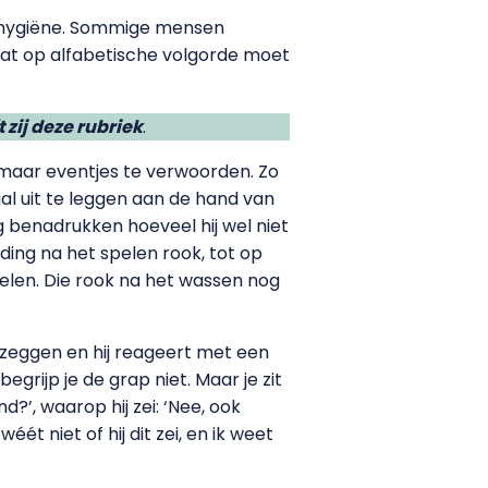
l is hygiëne. Sommige mensen
 dat op alfabetische volgorde moet
 zij deze rubriek
.
 maar eventjes te verwoorden. Zo
al uit te leggen aan de hand van
eg benadrukken hoeveel hij wel niet
eding na het spelen rook, tot op
pelen. Die rook na het wassen nog
em zeggen en hij reageert met een
grijp je de grap niet. Maar je zit
?’, waarop hij zei: ‘Nee, ook
ét niet of hij dit zei, en ik weet