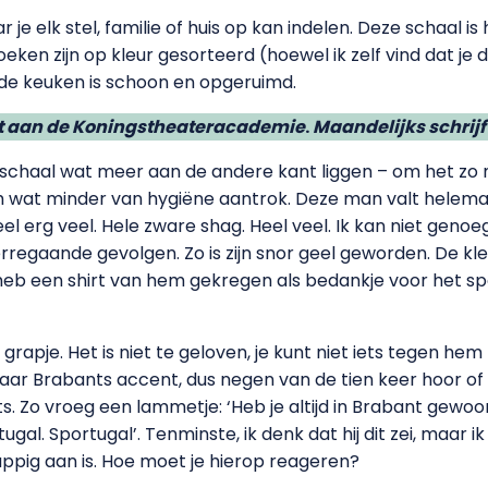
aar je elk stel, familie of huis op kan indelen. Deze schaa
oeken zijn op kleur gesorteerd (hoewel ik zelf vind dat je
 de keuken is schoon en opgeruimd.
et aan de Koningstheateracademie
.
Maandelijks schrijft
ie schaal wat meer aan de andere kant liggen – om het zo
ch wat minder van hygiëne aantrok. Deze man valt helema
Heel erg veel. Hele zware shag. Heel veel. Ik kan niet geno
erregaande gevolgen. Zo is zijn snor geel geworden. De kl
k heb een shirt van hem gekregen als bedankje voor het s
 grapje. Het is niet te geloven, je kunt niet iets tegen h
aar Brabants accent, dus negen van de tien keer hoor of be
s. Zo vroeg een lammetje: ‘Heb je altijd in Brabant gewoond
l. Sportugal’. Tenminste, ik denk dat hij dit zei, maar ik wé
grappig aan is. Hoe moet je hierop reageren?