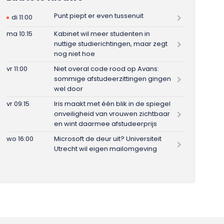
Punt piept er even tussenuit
di 11:00
ma 10:15
Kabinet wil meer studenten in
nuttige studierichtingen, maar zegt
nog niet hoe
vr 11:00
Niet overal code rood op Avans:
sommige afstudeerzittingen gingen
wel door
vr 09:15
Iris maakt met één blik in de spiegel
onveiligheid van vrouwen zichtbaar
en wint daarmee afstudeerprijs
wo 16:00
Microsoft de deur uit? Universiteit
Utrecht wil eigen mailomgeving