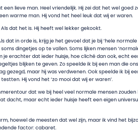
at een lieve man. Heel vriendelijk. Hij zei dat het wel goe
 een warme man. Hij vond het heel leuk dat wij er waren.
ls dat het is. Hij heeft wel lekker gekookt.
s dat in orde is, krijg je het gevoel dat je bij ‘hele normal
 soms dingetjes op te vallen. Soms lijken mensen ‘norma
e erachter dat ieder huisje, hoe cliché dan ook, echt een k
eltjes blijken te geven. Zo speelde ik bij een man die ons
dag gezegd, maar hij was verdwenen. Ook speelde ik bij 
 testten. Hij vond het ‘zo mooi dat wij er waren’.
ammerentour dat we bij heel veel normale mensen zoude
dat dacht, maar echt ieder huisje heeft een eigen univers
arm, hoewel de meesten dat wel zijn, maar ik vind het bi
dende factor: cabaret.