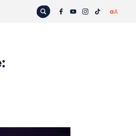
a
A
: