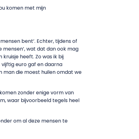
d zou komen met mijn
e mensen bent’. Echter, tijdens of
le mensen’, wat dat dan ook mag
ruisje heeft. Zo was ik bij
 vijftig euro gaf en daarna
een man die moest huilen omdat we
n komen zonder enige vorm van
um, waar bijvoorbeeld tegels heel
jzonder om al deze mensen te