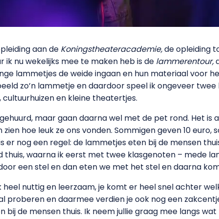
opleiding aan de
Koningstheateracademie,
de opleiding to
r ik nu wekelijks mee te maken heb is de
lammerentour,
d
 jonge lammetjes de weide ingaan en hun materiaal voor h
orbeeld zo’n lammetje en daardoor speel ik ongeveer twee
 cultuurhuizen en kleine theatertjes.
gehuurd, maar gaan daarna wel met de pet rond. Het is a
aten zien hoe leuk ze ons vonden. Sommigen geven 10 eur
s er nog een regel: de lammetjes eten bij de mensen thuis
nd thuis, waarna ik eerst met twee klasgenoten – mede la
oor een stel en dan eten we met het stel en daarna kom
ek heel nuttig en leerzaam, je komt er heel snel achter w
aal proberen en daarmee verdien je ook nog een zakcentje.
eten bij de mensen thuis. Ik neem jullie graag mee langs wa